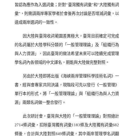
皆認為應作為入選詞彙；針對
“
臺灣獨有詞彙
”
和
“
大陸獨有詞
彙
”
，則需請兩岸專家學者於會後再次討論是否增減詞彙，以
達成兩岸選詞的一致性。
因大陸與臺灣收詞範圍差異極大，臺灣目前確定可完成
的名詞屬於大陸學科分類的「一般管理理論」及「組織行為
與人力資源」，因此臺灣的做法希望未來可以陸續完成管理
學名詞內各領域的中文譯名，期能與大陸做完整對照。
另由於大陸即將出版《海峽兩岸管理科學技術名詞》一
書，經與會專家共同決議，現階段可先以發行《一般管理》
單行本的形式，將「一般管理理論」與「組織行為與人力資
源」兩類名詞做一整合發行。
此次研討會，臺灣與大陸的「一般管理理論」對照總計
2714
條詞彙，扣除臺灣獨有詞彙
1183
條及大陸獨有詞彙
682
條後，合計與大陸對照
849
條詞彙，其中兩岸管理學名詞翻