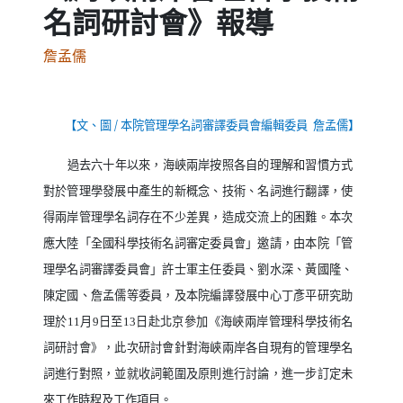
名詞研討會》報導
詹孟儒
【文、圖
/
本院管理學名詞審譯委員會編輯委員
詹孟儒】
過去六十年以來，海峽兩岸按照各自的理解和習慣方式
對於管理學發展中產生的新概念、技術、名詞進行翻譯，使
得兩岸管理學名詞存在不少差異，造成交流上的困難。本次
應大陸「全國科學技術名詞審定委員會」邀請，由本院「管
理學名詞審譯委員會」許士軍主任委員、劉水深、黃國隆、
陳定國、詹孟儒等委員，及本院編譯發展中心丁彥平研究助
理於
11
月
9
日至
13
日赴北京參加《海峽兩岸管理科學技術名
詞研討會》，此次研討會針對海峽兩岸各自現有的管理學名
詞進行對照，並就收詞範圍及原則進行討論，進一步訂定未
來工作時程及工作項目。