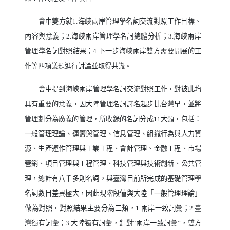
會中雙方就
1.
海峽兩岸管理學名詞交流對照工作目標、
內容與意義；
2.
海峽兩岸管理學名詞總體分析；
3.
海峽兩岸
管理學名詞對照結果；
4.
下一步海峽兩岸雙方需要開展的工
作等四項議題進行討論並取得共識。
會中提到海峽兩岸管理學名詞交流對照工作，對彼此均
具有重要的意義，因大陸管理名詞譯名起步比台灣早，並將
管理劃分為廣義的管理，所收錄的名詞分成
11
大類，包括：
一般管理理論、運籌與管理、信息管理、組織行為與人力資
源、生產運作管理與工業工程、會計管理、金融工程、市場
營銷、項目管理與工程管理、科技管理與技術創新、公共管
理，總計有八千多則名詞，與臺灣目前所完成的基礎管理學
名詞數目差異極大，因此現階段僅與大陸「一般管理理論」
做為對照，對照結果主要分為三類，
1.
兩岸一致詞彙；
2.
臺
灣獨有詞彙；
3.
大陸獨有詞彙，針對
“
兩岸一致詞彙
”
，雙方