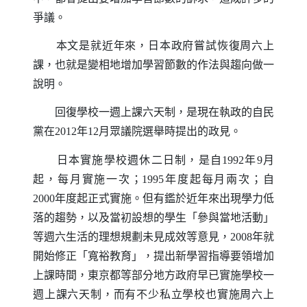
爭議。
本文是就近年來，日本政府嘗試恢復周六上
課，也就是變相地增加學習節數的作法與趨向做一
說明。
回復學校一週上課六天制，是現在執政的自民
黨在
2012
年
12
月眾議院選舉時提出的政見。
日本實施學校週休二日制，是自
1992
年
9
月
起，每月實施一次；
1995
年度起每月兩次；自
2000
年度起正式實施。但有鑑於近年來出現學力低
落的趨勢，以及當初設想的學生「參與當地活動」
等週六生活的理想規劃未見成效等意見，
2008
年就
開始修正「寬裕教育」，提出新學習指導要領增加
上課時間，東京都等部分地方政府早已實施學校一
週上課六天制，而有不少私立學校也實施周六上