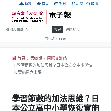
跳到主要內容
:::
導覽
首頁
期刊
訂閱
取消
搜尋
搜尋
進階搜尋
第89期 2014-06
:::
首頁
第89期
國際交流站
學習節數的加法思維？日本公立高中小學恢
復實施周六上課
學習節數的加法思維？日
本公立高中小學恢復實施