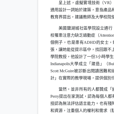
呈上述，虛擬實境技術（
VR
）
通用設計一詞始於建築，意指產品
教育界提出，建議教師及大學校院
美國鹽湖城社區學院設立通行
校罹患注意力缺乏過動症（
Attentio
個例子，也是患有
ADHD
的女士，
張，讓她能從提示區中，找回跟不
學院教授，他設計了一份
3
小時學生
Indianapolis
大學成立「建造」（
Bui
Scott McGuire
被診斷出閱讀困難和
計」在實際的教學現場，提供個別
當然，並非所有的人都贊成「
Perry
提出在家測試，認為每個人都
授認為無法評估語言能力。也有殘
和資源，注重個人的權利和需求（