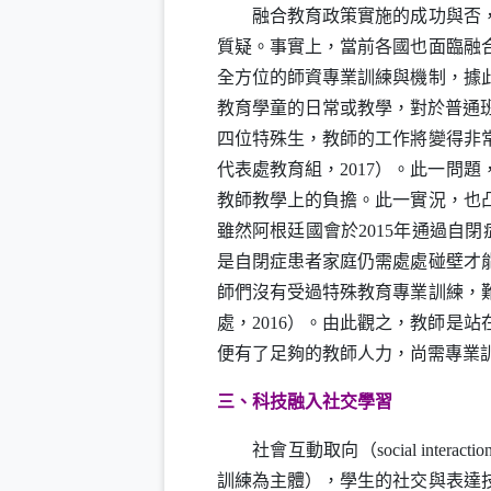
融合教育政策實施的成功與否
質疑。事實上，當前各國也面臨融
全方位的師資專業訓練與機制，據
教育學童的日常或教學，對於普通
四位特殊生，教師的工作將變得非
代表處教育組，
2017
）。此一問題
教師教學上的負擔。此一實況，也
雖然阿根廷國會於
2015
年通過自閉
是自閉症患者家庭仍需處處碰壁才
師們沒有受過特殊教育專業訓練，
處，
2016
）。由此觀之，教師是站
便有了足夠的教師人力，尚需專業
三、科技融入社交學習
社會互動取向（
social interacti
訓練為主體），學生的社交與表達