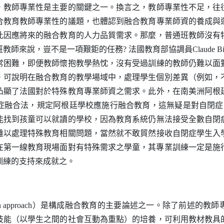
，教師專業性是主要的關鍵之一。換言之，教師專業性不足，往
合教育教師專業性的議題，也體認到融合教育專業師資的養成與
此因應將來的融合教育的人力品質需求。那麼，普通班教師沒有
班教師來說，豈不是一項艱鉅的任務
?
法國教育部協調員
Claude Bi
常困難，即便教師懷抱教學熱忱，沒有受過訓練的教師仍難以面
，可說明在融合教育的教學場域中，處理學生個別差異（例如，
凸顯了法國對於特殊教育專業師資之需求。此外，在南美洲阿根
症融合法，規定阿根廷學校應施行融合教育，這無疑是對自閉症
能找到孩童可以就讀的學校，因為教育系統仍無法接受全數自閉
難以處理特殊教育相關問題，當然就不敢貿然接收自閉症學生入
在第一線教育現場面對有特殊需求之學童，其專業訓練一定是施
訓練的支持來成就之。
on approach
）是構成融合教育的主要論述之一。除了前述的教師
技能（以學生之間的社會互動為重點）的培養，可利用教材教具