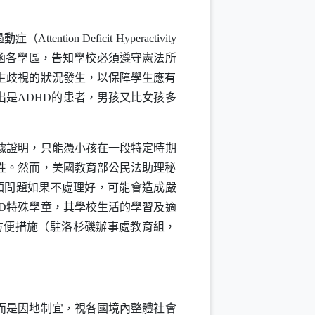
過動症（
Attention Deficit Hyperactivity
函各學區，告知學校必須遵守憲法所
生歧視的狀況發生，以保障學生應有
出是
ADHD
的患者，男孩又比女孩多
據證明，只能憑小孩在一段特定時期
性。然而，美國教育部公民法助理秘
類問題如果不處理好，可能會造成嚴
D
特殊學童，其學校生活的學習及適
方便措施（駐洛杉磯辦事處教育組，
而是因地制宜，視各國境內整體社會