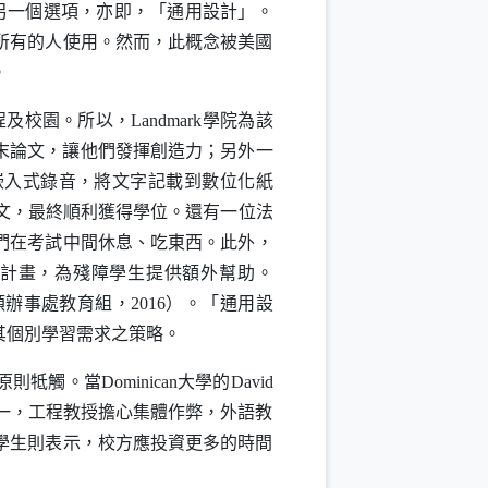
另一個選項，亦即，「通用設計」。
所有的人使用。然而，此概念被美國
。
程及校園。所以，
Landmark
學院為該
末論文，讓他們發揮創造力；另外一
嵌入式錄音，將文字記載到數位化紙
文，最終順利獲得學位。還有一位法
們在考試中間休息、吃東西。此外，
計畫，為殘障學生提供額外幫助。
頓辦事處教育組，
2016
）。「通用設
其個別學習需求之策略。
原則牴觸。當
Dominican
大學的
David
一，工程教授擔心集體作弊，外語教
學生則表示，校方應投資更多的時間