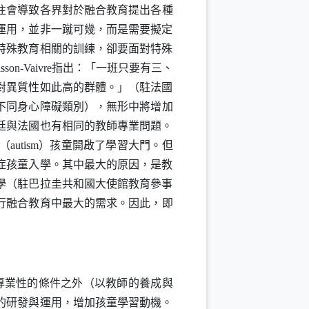
往會導致各界對於融合教育提出各種
運用，並非一蹴可幾，而是需要擬定
特殊教育相關的訓練，卻要面對特殊
sson-Vaivre
指出：「一班只要有三、
對異質性如此高的群體。」（駐法國
不同身心障礙類別），無形中將增加
廷與法國也有相同的教師專業問題。
（
autism
）孩童開啟了學習大門。但
症孩童入學。其中最大的原因，是教
學（駐巴拉圭共和國大使館教育參事
行融合教育中最大的需求。因此，即
專業性的條件之外（以教師的養成與
的研發與運用，增加孩童學習動機。