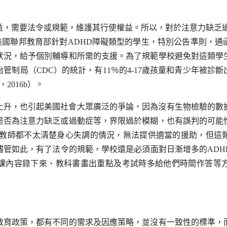
益，需要法令或規範，維護其行使權益。所以，對於注意力缺乏
美國聯邦教育部針對
ADHD
障礙類型的學生，特別公告準則，通
狀況，給予個別輔導和所需的支援。為了規範學校避免對這類學
治管制局（
CDC
）的統計，有
11
％的
4-17
歲孩童和青少年被診斷
，
2016b
）。
上升，也引起美國社會大眾廣泛
的爭論，因為沒有生物檢驗的數
是否為注意力缺乏或過動症等，界限過於模糊，也有誤判的可能
教師都不太清楚身心失調的情況，無法提供適當的援助，但這
儘管如此，有了法令的規範，學校還是必須面對日漸增多的
ADH
課內容錄下來、教科書畫出重點及考試時多給他們時間作答等
教育政策，都有不同的需求及因應策略，並沒有一致性的標準，