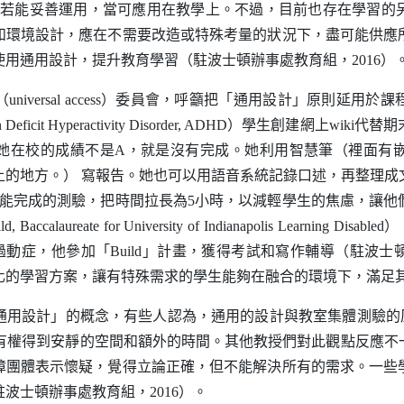
若能妥善運用，當可應用在教學上。不過，目前也存在學習的
和環境設計，應在不需要改造或特殊考量的狀況下，盡可能供應
使用通用設計，提升教育學習（駐波士頓辦事處教育組，
2016
）
（
universal access
）委員會，呼籲把「通用設計」原則延用於課
n Deficit Hyperactivity Disorder, ADHD
）學生創建網上
wiki
代替期
她在校的成績不是
A
，就是沒有完成。她利用智慧筆（裡面有
上的地方。）
寫報告。她也可以用語音系統記錄口述，再整理成
能完成的測驗，把時間拉長為
5
小時，以減輕學生的焦慮，讓他
ld, Baccalaureate for University of Indianapolis Learning Disabled
）
過動症，他參加「
Build
」計畫，獲得考試和寫作輔導（駐波士
化的學習方案，讓有特殊需求的學生能夠在融合的環境下，滿足
通用設計」的概念，有些人認為，通用的設計與教室集體測驗的
有權得到安靜的空間和額外的時間。其他教授們對此觀點反應不
障團體表示懷疑，覺得立論正確，但不能解決所有的需求。一些
駐波士頓辦事處教育組，
2016
）。