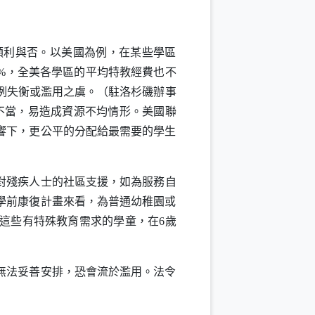
利與否。以美國為例，在某些學區
%
，全美各學區的平均特教經費也不
例失衡或濫用之虞。（駐洛杉磯辦事
不當，易造成資源不均情形。美國聯
響下，更公平的分配給最需要的學生
對殘疾人士的社區支援，如為服務自
學前康復計畫來看，為普通幼稚園或
這些有特殊教育需求的學童，在
6
歲
無法妥善安排，恐會流於濫用。法令