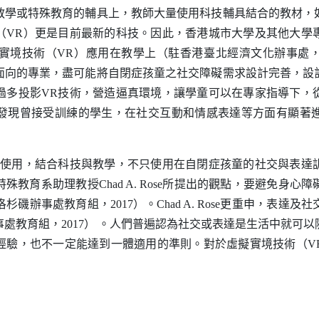
教學或特殊教育的輔具上，教師大量使用科技輔具結合的教材，
（
VR
）更是目前最新的科技。因此，香港城市大學及其他大學
實境技術（
VR
）應用在教學上（駐香港臺北經濟文化辦事處
面向的專業，盡可能將自閉症孩童之社交障礙需求設計完善，設
過多投影
VR
技術，營造逼真環境，讓學童可以在專家指導下，
發現曾接受訓練的學生，在社交互動和情感表達等方面有顯著
使用，結合科技與教學，不只使用在自閉症孩童的社交與表達
特殊教育系助理教授
Chad A. Rose
所提出的觀點，要避免身心障
洛杉磯辦事處教育組，
2017
）。
Chad A. Rose
更重申，表達及社
事處教育組，
2017
）
。人們普遍認為社交或表達是生活中就可以
經驗，也不一定能達到一體適用的準則。對於虛擬實境技術（
V