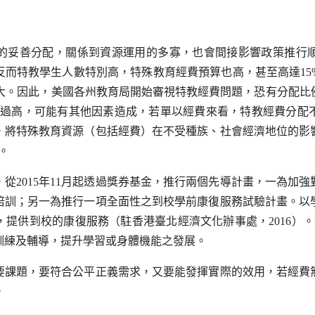
妥善分配，關係到資源運用的多寡，也會間接影響政策推行順
反而特教學生人數特別高，特殊教育經費預算也高，甚至高達
15
大。因此，美國各州教育局開始審視特教經費問題，恐有分配比
過高，可能有其他因素造成，若單以經費來看，特教經費分配
，將特殊教育資源（包括經費）在不受種族、社會經濟地位的影
。
，從
2015
年
11
月起透過獎券基金，推行兩個先導計畫，一為加強
培訓；另一為推行一項全面性之到校學前康復服務試驗計畫。以
，提供到校的康復服務（駐香港臺北經濟文化辦事處，
2016
）。
訓練及輔導，提升學習或身體機能之發展。
題，要符合公平正義需求，又要能發揮實際的效用，若經費
。