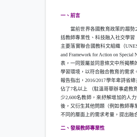
一
、前言
當前世界各國教育政策的趨勢
括教師專業性、科技融入社交學習
主要落實聯合國教科文組織（
UNE
and Framework for Action on Special 
表，一同簽屬並同意條文中所揭櫫
學習環境，以符合融合教育的需求
報告指出，
2016/2017
學年卑詩省總
佔了
7
名以上
（駐溫哥華辦事處教
少
2,600
名教師，來紓解增加的人力
後，又衍生其他問題（例如教師專
不同的層面上的需求考量，提出融
二、發展教師專業性