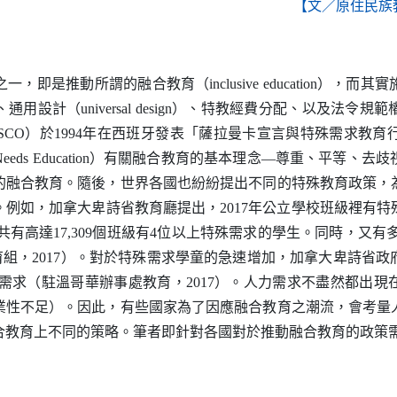
【文／原住民族
之一，即是推動所謂的融合教育（
inclusive education
），而其實
、通用設計（
universal design
）、特教經費分配、以及法令規範
SCO
）於
1994
年在西班牙發表「薩拉曼卡宣言與特殊需求教育
Needs Education
）有關融合教育的基本理念
—
尊重、平等、去歧
的融合教育。隨後，世界各國也紛紛提出不同的特殊教育政策，
。例如，加拿大卑詩省教育廳提出，
2017
年公立學校班級裡有特
共有高達
17,309
個班級有
4
位以上特殊需求的學生。同時，又有
育組，
2017
）。對於特殊需求學童的急速增加，加拿大卑詩省政
需求（駐溫哥華辦事處教育，
2017
）。人力需求不盡然都出現
業性不足）。因此，有些國家為了因應融合教育之潮流，會考量
合教育上不同的策略。筆者即針對各國對於推動融合教育的政策