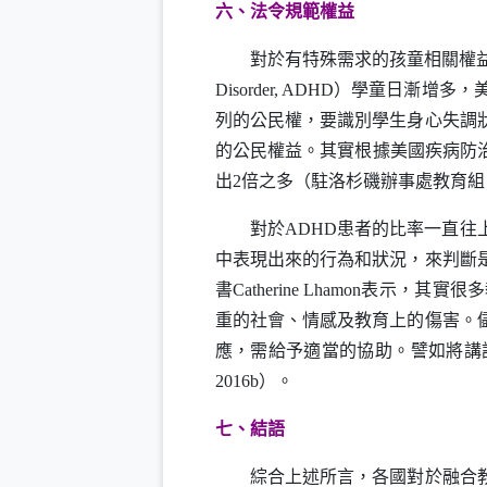
六、法令規範權益
對於有特殊需求的孩童相關權
Disorder, ADHD
）學童日漸增多，
列的公民權，要識別學生身心失調
的公民權益。其實根據美國疾病防
出
2
倍之多（駐洛杉磯辦事處教育組
對於
ADHD
患者的比率一直往
中表現出來的行為和狀況，來判斷
書
Catherine Lhamon
表示，其實很多
重的社會、情感及教育上的傷害。
應，需給予適當的協助。譬如將講
2016b
）。
七、結語
綜合上述所言，各國對於融合