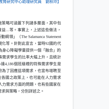
教育研究中心助理研究員 劉秋玲】
施策略可涵蓋下列諸多層面，其中包
權益
…
等。事實上，上述這些做法，
行動綱領」（
The Salamanca Statement
視化等。針對此宣言，當時
92
國的代
為身心障礙學童提供一個「融合」的
殊需求學生的比率大幅上升，且統計
多達
4,186
個班級裡的特殊需求學生是
府為了因應這項需求，也宣布增聘至
在各國之政策上，也可能在人力需求
人力需求方面的問題，也有些國家在
需求與策略，分別詳述之。