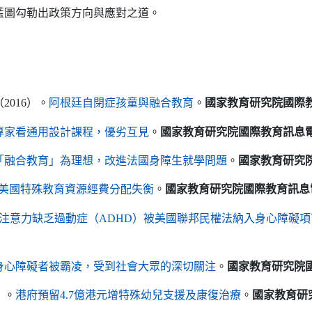
藍圖勾勒出政策方向與應對之道。
（另開新視窗）
（
2016
）。
阿根廷自閉症孩童與融合教育
。
國家教育研究院國際教
（另開新視窗）
專家看通用設計課程，優劣互見
。
國家教育研究院
國際教育訊息電
（另開新視窗）
「融合教育」為理想，改進法國身障生就學問題
。
國家教育研究
（另開新視窗）
美國特殊教育資源經費分配失衡
。
國家教育研究院
國際教育訊息
注意力缺乏過動症（
ADHD
）被美國聯邦民權法納入身心障礙項
（另開新視窗）
身心障礙者被霸凌，受到社會大眾的深切關注
。
國家教育研究院
（另開新視窗
）。
港府預留4.7億港元增特殊幼兒支援及康復治療
。
國家教育研