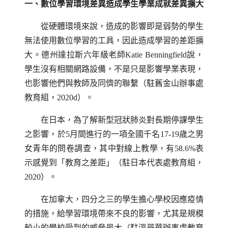
一、數位學習環境差異造成學生學業成就差異擴大
從硬體環境來說，造成的影響即是弱勢的學生
無法使用數位學習的工具，因此造成學習的差距擴
大。德州達拉斯六年級老師
Katie Benningfield
說，
學生沒有相關網路設備，不是只是影響學業表現，
也影響他們與教師及同儕的聯繫（駐舊金山辦事處
教育組，2020d）。
在日本，為了解新型冠狀肺炎對長期停課學生
之影響，於5月間進行的一項全國千名17-19歲之男
女青年的問卷調查，其中對線上教學，有58.6%表
示感覺到「教育之差距」（駐日本代表處教育組，
2020）。
在加拿大，四分之三的學生擔心學校因應疫情
的措施，給學習環境帶來不良的影響，尤其是規模
較小的學校受到的威脅最大（駐溫哥華辦事處教育