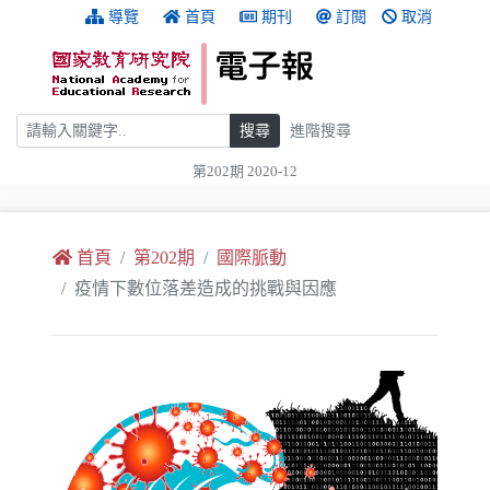
跳到主要內容
:::
導覽
首頁
期刊
訂閱
取消
搜尋
搜尋
進階搜尋
第202期 2020-12
:::
首頁
第202期
國際脈動
疫情下數位落差造成的挑戰與因應