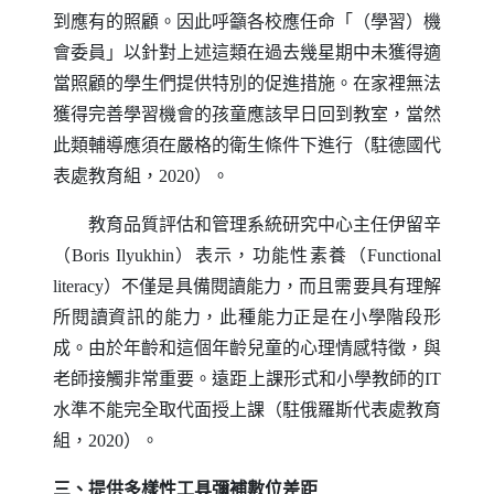
到應有的照顧。因此呼籲各校應任命「（學習）機
會委員」以針對上述這類在過去幾星期中未獲得適
當照顧的學生們提供特別的促進措施。在家裡無法
獲得完善學習機會的孩童應該早日回到教室，當然
此類輔導應須在嚴格的衛生條件下進行（駐德國代
表處教育組，2020）。
教育品質評估和管理系統研究中心主任伊留辛
（
Boris Ilyukhin
）表示，功能性素養（
Functional
literacy
）不僅是具備閱讀能力，而且需要具有理解
所閱讀資訊的能力，此種能力正是在小學階段形
成。由於年齡和這個年齡兒童的心理情感特徵，與
老師接觸非常重要。遠距上課形式和小學教師的
IT
水準不能完全取代面授上課（駐俄羅斯代表處教育
組，2020）。
三、提供多樣性工具彌補數位差距