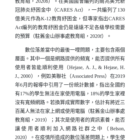
教育組，2020b）。在美國國會編列的兩兆美元新
冠肺炎紓困金中（
CARES Act
），一共編列了130
億美元作為
K-12
教育紓困金，但專家指出
CARES
Act
編列的教育紓困金仍是遠遠不足各級學校需要
的預算（駐舊金山辦事處教育組，2020f）。
數位落差當中的最後一哩問題，主要包含兩個
層面。其中一個是網路提供的頻寬，能否提供所有
使用者皆能順利使用（
Hejase
,
A
.
J
., &
Hejase
,
H
.
J
.,
2000），例如美聯社（
Associated Press
）在2019
年6月的報導中引用了一份統計數據，指出全國約
有17%的學生無法在家使用電腦，18%的學生家裡
沒有寬頻網路。若換算成實際數字，估計有將近三
百萬人無法在家上網或使用電腦（駐舊金山辦事處
教育組，2019）；其次是使用者的資訊素養，能否
讓使用者順利加入網路社群之中（
Belson
,
2020）。在疫情所造成的數位落差問題上，學生使