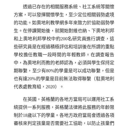
透過已存在的相關服務系統、社工系統等關懷
方案，可以發揮關懷學生，至少定位相關弱勢處境
的功能。如奧地利教學網多年來致力於協助弱勢學
生。在停課開始後，就開始對維也納、下奧地利邦
和上奧地利邦學校中約200名研究員進行調查，這
些研究員是在經過積極評估和培訓後在所謂的重點
學校擔任教職一段時間的年輕教師。在調查報告
中，為奧地利而教的老師認為，必須與學生保持定
期聯繫，至少有80%的學童是可以成功聯繫，但是
也有達20%的學童是目前無法取得聯繫（駐奧地利
代表處教育組，2020）。
在英國，英格蘭的各地方當局可以運用社工系
統提供一系列服務，英格蘭法律將此服務的年齡限
制於18歲以下的學童。各地方政府當局會透過各項
審核來判定孩童是否需要社工協助，以防止孩童們