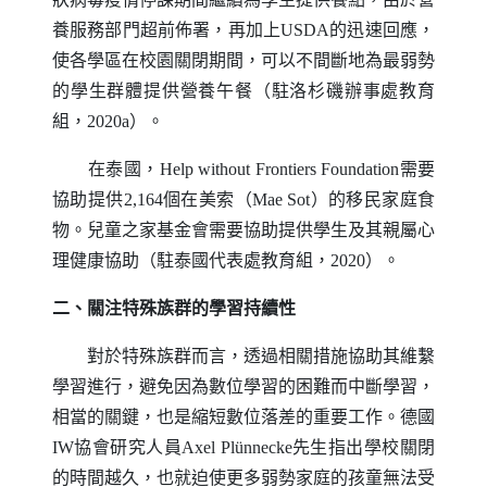
養服務部門超前佈署，再加上
USDA
的迅速回應，
使各學區在校園關閉期間，可以不間斷地為最弱勢
的學生群體提供營養午餐（駐洛杉磯辦事處教育
組，2020a）。
在泰國，
Help without Frontiers Foundation
需要
協助提供2,164個在美索（
Mae Sot
）的移民家庭食
物。兒童之家基金會需要協助提供學生及其親屬心
理健康協助（駐泰國代表處教育組，2020）。
二、關注特殊族群的學習持續性
對於特殊族群而言，透過相關措施協助其維繫
學習進行，避免因為數位學習的困難而中斷學習，
相當的關鍵，也是縮短數位落差的重要工作。德國
IW
協會研究人員
Axel Pl
ü
nnecke
先生指出學校關閉
的時間越久，也就迫使更多弱勢家庭的孩童無法受