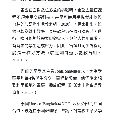
各國在面對數位落差的挑戰時，希望盡量使課
程不須使用高端科技，甚至可使用手機就能參與
（駐芝加哥辦事處教育組，2020）。專家指出，雖
然已轉為線上教學，某些課程仍在原訂課程時間進
行。這可能對於需要照顧家人、與他人共用電腦、
有時差的學生造成壓力，因此、嘗試非同步課程可
能是一種好方法（駐芝加哥辦事處教育組，
2020）。
巴爾的摩學區主管
Sonja Santelises
說，因為學
區平均每4名學生分享一臺網路設備，他們後來想
到利用當地的電臺，播放課程（駐舊金山辦事處教
育組，2020d）。
泰國
Unesco Bangkok
與
NGOs
及私營部門共同
合作，最近在泰國辦理線上會議，討論移工子女學