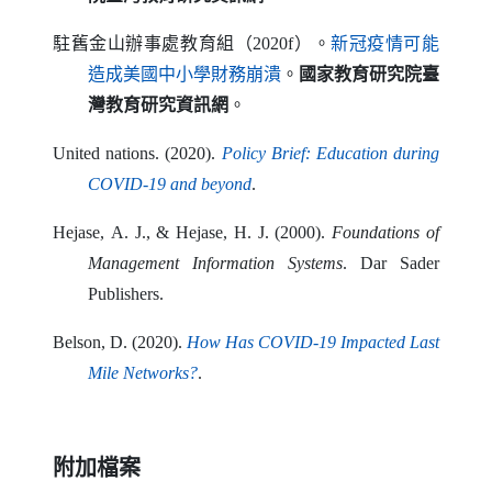
駐舊金山辦事處教育組（2020f）。
新冠疫情可能
（另開新視窗）
造成美國中小學財務崩潰
。
國家教育研究院臺
灣教育研究資訊網
。
United nations
. (2020).
Policy Brief
:
Education during
（另開新視窗）
COVID-19 and beyond
.
Hejase
,
A
.
J
., &
Hejase
,
H
.
J
. (2000).
Foundations of
Management Information Systems
.
Dar Sader
Publishers
.
Belson
,
D
. (2020).
How Has COVID-19 Impacted Last
（另開新視窗）
Mile Networks
?
.
附加檔案