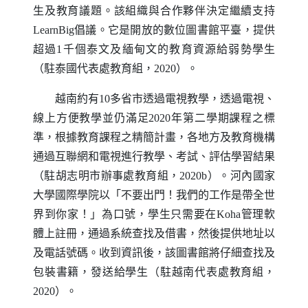
生及教育議題。該組織與合作夥伴決定繼續支持
LearnBig
倡議。它是開放的數位圖書館平臺，提供
超過1千個泰文及緬甸文的教育資源給弱勢學生
（駐泰國代表處教育組，2020）。
越南約有10多省市透過電視教學，透過電視、
線上方便教學並仍滿足2020年第二學期課程之標
準，根據教育課程之精簡計畫，各地方及教育機構
通過互聯網和電視進行教學、考試、評估學習結果
（駐胡志明市辦事處教育組，2020b）。河內國家
大學國際學院以「不要出門！我們的工作是帶全世
界到你家！」為口號，學生只需要在
Koha
管理軟
體上註冊，通過系統查找及借書，然後提供地址以
及電話號碼。收到資訊後，該圖書館將仔細查找及
包裝書籍，發送給學生（駐越南代表處教育組，
2020）。