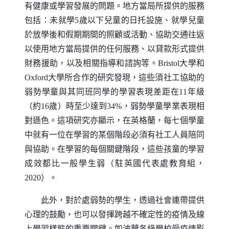
有健康或學習發展的問題。地方當局所提供的服務
包括：未就學5歲以下兒童的日托設施、就學兒童
於放學後和假期期間的照顧或活動、協助交通往返
以使用地方當局提供的任何服務、以貸款形式提供
財務援助，以及相關指導和諮詢等。
Bristol
大學和
Oxford
大學所合作的研究發現，這些須社工協助的
弱勢學童與其同班同學的學習表現差距在11年級
（約16歲）時至少達到34%，弱勢學童學業表現相
對遜色。這項研究亦顯示，在英格蘭，每七個學童
中就有一位在學習的某個階段必須有社工人員陪同
與協助。在學習的每個關鍵階段，這些孩童的學習
成效都比一般學生弱（駐英國代表處教育組，
2020）。
此外，對於處弱勢的學生，透過社會連帶提供
心理的鼓勵，也可以發揮跨越不確定性的疫情及線
上學習樣態的重要關鍵。如波蘭各級學校受疫情影