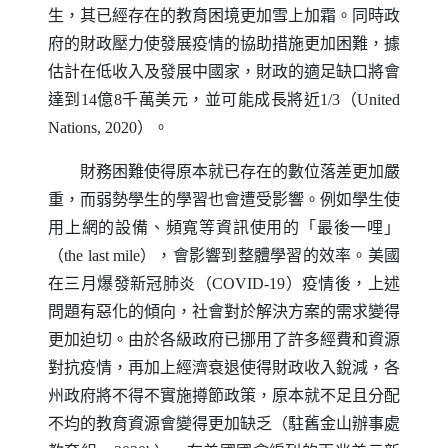
生，其已經存在的教育困境更加雪上加霜。同時政
府的財政壓力使發展疫情的協助措施更加困難，據
估計在低收入及發展中國家，財政的適足缺口將會
達到14億8千萬美元，並可能成長將近1/3（
United
Nations
, 2020）。
財務困難使得原本就已存在的數位落差更加嚴
重，而弱勢學生的學習也會遭受影響。例如學生使
用上網的設備、頻寬等資訊使用的「最後一哩」
（
the last mile
），會影響到整體學習的效率。美國
在三月爆發新冠肺炎（
COVID-19
）疫情後，上述
問題有惡化的傾向，社會對於解決方案的需求變得
更加迫切。由於各級政府已挪用了許多經費和資源
對抗疫情，再加上經濟衰退使得財政收入銳減，各
州政府將不得不實施撙節政策，原本就不足且分配
不均的教育資源會變得更加缺乏（駐舊金山辦事處