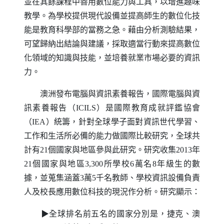
並在其餘課程中善用數位能力與工具，以增進趣味
教學。為學校提供現代設備並提高師生的數位化技
能是教育科學部的當務之急。藉由分析測驗結果，
可望歸納出結論與建議，採取適當行動來提高數位
化領域的知識與技能，並培養就業市場必要的資訊
力。
澳洲發布電腦與資訊素養報告，國際電腦與資
訊素養報告（
ICILS
）是國際教育成就評鑑協會
（
IEA
）統籌，針對全球學子面對資訊世代學習、
工作和生活所必備的能力做國際比較研究，全球共
計有21個國家與地區參與此研究。研究收集2013年
21個國家與地區3,300所學校6萬名8年級生的數
據，並蒐集涵蓋3萬5千名教師、學校資訊設備負責
人及校長應用數位科技的現況作分析。研究顯示：
▶全球排名前五名的國家分別是，捷克、澳