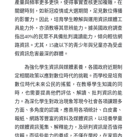
產量與頻率更多更快，使得事實查核更加複雜，在
關鍵時刻，如新冠疫情或大選期間，足見數位傳播
的影響力。因此，培育學生瞭解與運用資訊媒體工
具能力外，亦須教導其思辨能力。據英國政府調查
指出40%的民眾不具備批判識讀能力，傾向輕信網
路資訊。尤其，15歲以下的青少年與兒童亦為受虛
假資訊危害最深的群體。
為強化學生資訊與媒體素養，各國政府近期制
定相關政策以應對數位時代的挑戰。而學校是培育
數位時代未來公民的搖籃，在教導學生知識的同
時，也需要提高他們評估、解讀、批判資訊的能
力。為深化學生對政治現象等現今社會各項課題多
方面、多角度的認識，應善用各項統計、白皮書、
報紙、網路等豐富的資料及媒體資訊，以培養學童
的媒體資訊蒐集、解釋能力，及研判資訊是否值得
信賴。而這些能力的養成，不僅在學校，在家庭內