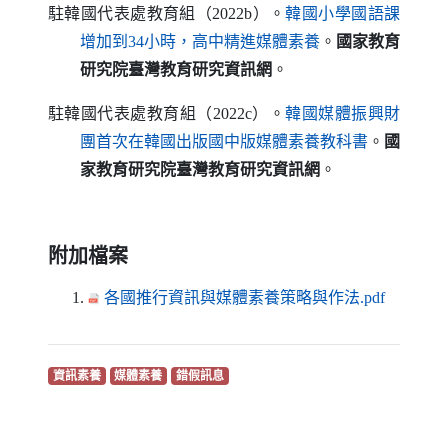
駐韓國代表處教育組（2022b）。
韓國小學國語課
（另開新視窗）
增加到34小時，高中精進媒體素養
。
國家教育
研究院臺灣教育研究資訊網
。
駐韓國代表處教育組（2022c）。
韓國媒體振興財
（另開新視窗）
團首次在韓國出版國中版媒體素養教科書
。
國
家教育研究院臺灣教育研究資訊網
。
附加檔案
（另開
各國推行資訊與媒體素養策略與作法.pdf
（另開新視窗）
（另開新視窗）
（另開新視窗）
資訊素養
媒體素養
錯假訊息