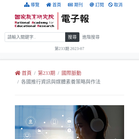
跳到主要內容
:::
導覽
首頁
期刊
訂閱
取消
搜尋
搜尋
進階搜尋
第233期 2023-07
:::
首頁
第233期
國際脈動
各國推行資訊與媒體素養策略與作法