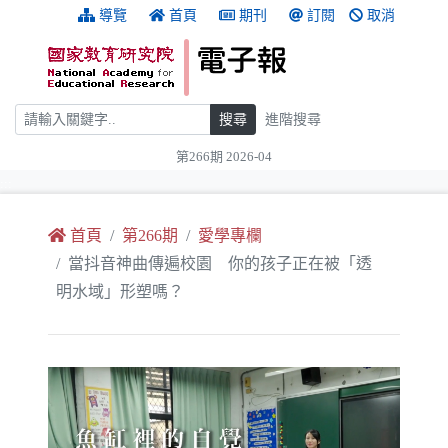
跳到主要內容
:::
導覽
首頁
期刊
訂閱
取消
搜尋
搜尋
進階搜尋
第266期 2026-04
:::
首頁
第266期
愛學專欄
當抖音神曲傳遍校園 你的孩子正在被「透
明水域」形塑嗎？