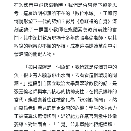
在短影音中飛快滑動時，我們是否曾停下腳步思
考：這層透明卻無所不在的「數位水域」，正如何
悄悄形塑下一代的認知？影片《魚缸裡的自覺》深
刻記錄了一群國小教師在媒體素養教育前線的奮
鬥，其中深耕教育現場十多年的張嘉倫老師，以其
敏銳的觀察與不懈的堅持，成為這場媒體革命中引
發漣漪的關鍵人物。
「如果媒體是一個魚缸，我們就是浸潤其中的
魚，很少有人願意跳出水面，去看看這個環境的問
題。」這段引自國立政治大學吳翠珍教授的話，是
張嘉倫老師與本片核心的精神支柱。在資訊爆炸的
當代，媒體素養往往被簡化為「辨別假新聞」，然
而嘉倫老師看見的是更深層的危機：學生的注意力
正被演算法無情切割，思辨能力在感官刺激中逐漸
萎縮。對她而言，「自覺」並非單純地拒絕媒體，