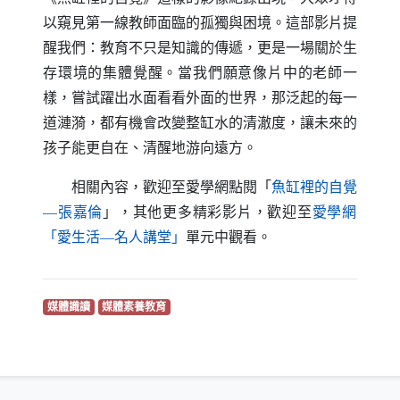
以窺見第一線教師面臨的孤獨與困境。這部影片提
醒我們：教育不只是知識的傳遞，更是一場關於生
存環境的集體覺醒。當我們願意像片中的老師一
樣，嘗試躍出水面看看外面的世界，那泛起的每一
道漣漪，都有機會改變整缸水的清澈度，讓未來的
孩子能更自在、清醒地游向遠方。
相關內容，歡迎至愛學網點閱「
魚缸裡的自覺
（另開新視窗）
—張嘉倫
」，其他更多精彩影片，歡迎至
愛學網
（另開新視窗）
「愛生活—名人講堂」
單元中觀看。
（另開新視窗）
（另開新視窗）
媒體識讀
媒體素養教育