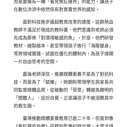
而是要擁有一種「看見魚缸邊界」的能力，讓孩子
在數位洪流中依然保有對真實世界的感知。
面對科技進步遠超教育改革的速度，這群熱血
教師不滿足於現成的教科書，他們意識到老師必須
先成為那條「對環境敏感的魚」，於是，他們研發
教材、繪製繪本，甚至帶領孩子進行「海廢變身」
等跨領域實踐，試圖在僵化的體制內，為孩子撐開
一片自由思考的空間。
嘉倫老師深信，推廣媒體素養不是為了對抗科
技，而是為了「賦權」，她期盼帶領學生與家長共
同監督媒體品質，從被動的「受眾」轉變為聰明的
「閱聽人」，這份自覺，正是讓孩子不被溺斃其中
的救生圈。
臺灣推動媒體素養教育已逾二十年，但直到像
《魚缸裡的自覺》這樣的影像紀錄出現，大眾才得