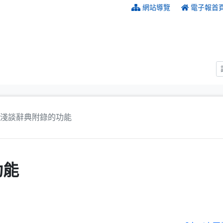
:::
網站導覽
電子報首
淺談辭典附錄的功能
功能