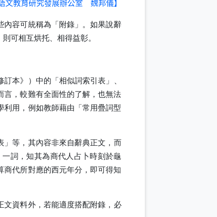
語文教育研究發展辦公室 魏邦儀】
些內容可統稱為「附錄」。如果說辭
，則可相互烘托、相得益彰。
修訂本》）中的「相似詞索引表」、
而言，較難有全面性的了解，也無法
學利用，例如教師藉由「常用疊詞型
表」等，其內容非來自辭典正文，而
」一詞，知其為商代人占卜時刻於龜
算商代所對應的西元年分，即可得知
正文資料外，若能適度搭配附錄，必