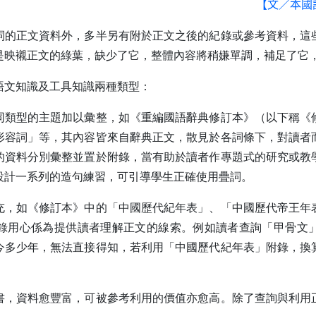
【文／本國
詞的正文資料外，多半另有附於正文之後的紀錄或參考資料，這
是映襯正文的綠葉，缺少了它，整體內容將稍嫌單調，補足了它
語文知識及工具知識兩種類型：
同類型的主題加以彙整，如《重編國語辭典修訂本》（以下稱《
形容詞」等，其內容皆來自辭典正文，散見於各詞條下，對讀者
的資料分別彙整並置於附錄，當有助於讀者作專題式的研究或教
設計一系列的造句練習，可引導學生正確使用疊詞。
充，如《修訂本》中的「中國歷代紀年表」、「中國歷代帝王年
錄用心係為提供讀者理解正文的線索。例如讀者查詢「甲骨文
今多少年，無法直接得知，若利用「中國歷代紀年表」附錄，換
書，資料愈豐富，可被參考利用的價值亦愈高。除了查詢與利用