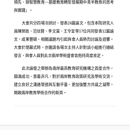
領先、辦智慧教育－基礎教育轉型發展期中青羊教育的思考
與實踐」。
大會共分四場次研討、發表
24
篇論文，包含本院研究人
員陳榮政、范信賢、李文富、王令宜等
17
位共同發表
12
篇論
文，成果豐碩，相關議題均引起與會人員熱烈討論及迴響。
大會於閉幕式時，亦邀請各場次主持人針對該小組進行總結
發言，與會人員對此次兩岸學術盛會皆抱持高度肯定。
此次論壇之舉辦為兩岸最高教育研究機構之首度合作，
圓滿成功、意義非凡，對於兩岸教育政策研究及學術交流，
建立良好之溝通管道與互動平臺，更加強雙方共識之凝聚，
開啟兩岸教育學術合作的新頁。