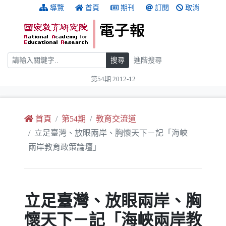
跳到主要內容
:::
導覽
首頁
期刊
訂閱
取消
搜尋
搜尋
進階搜尋
第54期 2012-12
:::
首頁
第54期
教育交流道
立足臺灣、放眼兩岸、胸懷天下－記「海峽
兩岸教育政策論壇」
立足臺灣、放眼兩岸、胸
懷天下－記「海峽兩岸教