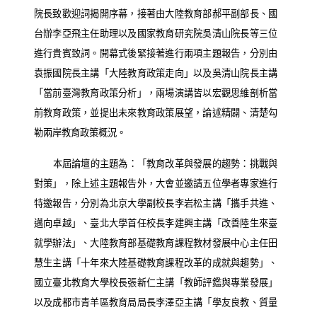
院長致歡迎詞揭開序幕，接著由大陸教育部郝平副部長、國
台辦李亞飛主任助理以及國家教育研究院吳清山院長等三位
進行貴賓致詞。開幕式後緊接著進行兩項主題報告，分別由
袁振國院長主講「大陸教育政策走向」以及吳清山院長主講
「當前臺灣教育政策分析」，兩場演講皆以宏觀思維剖析當
前教育政策，並提出未來教育政策展望，論述精闢、清楚勾
勒兩岸教育政策概況。
本屆論壇的主題為：「教育改革與發展的趨勢：挑戰與
對策」，除上述主題報告外，大會並邀請五位學者專家進行
特邀報告，分別為北京大學副校長李岩松主講「攜手共進、
邁向卓越」、臺北大學首任校長李建興主講「改善陸生來臺
就學辦法」、大陸教育部基礎教育課程教材發展中心主任田
慧生主講「十年來大陸基礎教育課程改革的成就與趨勢」、
國立臺北教育大學校長張新仁主講「教師評鑑與專業發展」
以及成都市青羊區教育局局長李澤亞主講「學友良教、質量