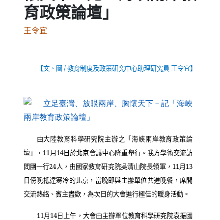
育政策論壇」
王令宜
【文、圖
/
教育制度及政策研究中心助理研究員 王令宜】
（
由大陸教育科學研究院主辦之「海峽兩岸教育政策論
壇」，
11
月
14
日於北京會議中心隆重舉行。我方學術交流訪
問團一行
24
人，由國家教育研究院吳清山院長領軍，
11
月
13
日傍晚抵達寒冷的北京，當晚即與主辦單位共進晚餐，席間
交流熱絡、賓主盡歡，為次日的大會進行極佳的暖身活動。
11
月
14
日上午，大會由主辦單位教育科學研究院袁振國