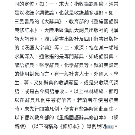
同的定位，如：一、求大：指收錄範圍廣，通常
是以收錄字詞數論，也就是收錄越多越好。如：
三民書局的《大辭典》、教育部的《重編國語辭
典修訂本》、大陸地區漢語大詞典出版社的《漢
語大詞典》、湖北辭書出版社及四川辭書出版社
的《漢語大字典》等。二、求深：指在某一領域
求其深入，通常指的是專門辭典，如成語辭典、
諺語辭典、醫學辭典、化學辭典等。就辭典設定
的使用對象而言，有一般社會人士、外國人、學
生
…
等。又如辭典的收詞範圍，或是只收現代詞
語，或是古今詞語兼收
…
。以上林林總總，都可
以在辭典凡例中尋得解答。若讀者在使用辭典
時，未先行閱讀凡例，便會有些誤解因此而生，
以下便以教育部的《重編國語辭典修訂本》（網
路版）（以下簡稱為《修訂本》）舉例說明
。
註
(
1)