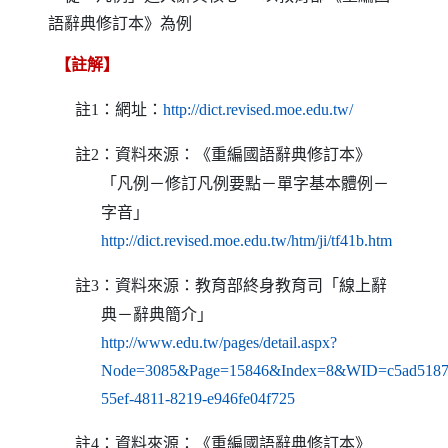
【註解】
註
：網址：
（另開新視窗）
1
http://dict.revised.moe.edu.tw/
註
：資料來源：《重編國語辭典修訂本》
2
「凡例－修訂凡例要點－單字基本體例－
字音」
（另開新視
http://dict.revised.moe.edu.tw/htm/ji/tf41b.htm
註
：資料來源：教育部終身教育司「線上辭
3
典－辭典簡介」
http://www.edu.tw/pages/detail.aspx?
Node=3085&Page=15846&Index=8&WID=c5ad5187
（另開新視窗）
55ef-4811-8219-e946fe04f725
註
：資料來源：《重編國語辭典修訂本》
4