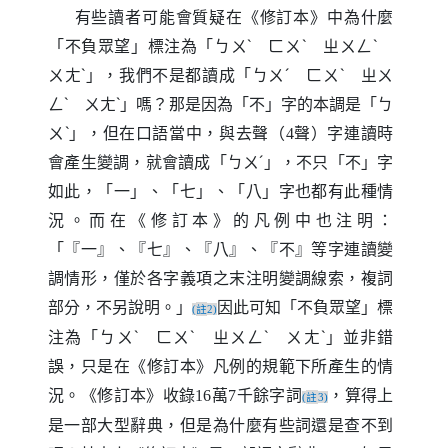
有些讀者可能會質疑在《修訂本》中為什麼
「不負眾望」標注為「ㄅㄨˋ ㄈㄨˋ ㄓㄨㄥˋ
ㄨㄤˋ」，我們不是都讀成「ㄅㄨˊ ㄈㄨˋ ㄓㄨ
ㄥˋ ㄨㄤˋ」嗎？那是因為「不」字的本調是「ㄅ
ㄨˋ」，但在口語當中，與去聲（
聲）字連讀時
4
會產生變調，就會讀成「ㄅㄨˊ」，不只「不」字
如此，「一」、「七」、「八」字也都有此種情
況。而在《修訂本》的凡例中也注明：
「『一』、『七』、『八』、『不』等字連讀變
調情形，僅於各字義項之末注明變調線索，複詞
部分，不另說明。」
因此可知「不負眾望」標
註
(
2)
注為「ㄅㄨˋ ㄈㄨˋ ㄓㄨㄥˋ ㄨㄤˋ」並非錯
誤，只是在《修訂本》凡例的規範下所產生的情
況。《修訂本》收錄
萬
千餘字詞
，算得上
16
7
註
(
3)
是一部大型辭典，但是為什麼有些詞還是查不到