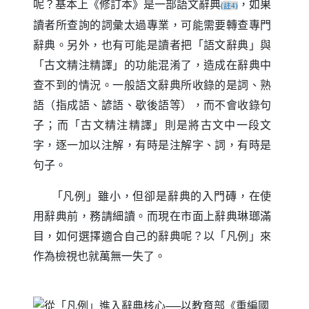
呢？基本上《修訂本》是一部語文辭典
，如果
註
(
4)
讀者所查詢的詞彙太過專業，可能需要轉查專門
辭典。另外，也有可能是讀者把「語文辭典」與
「古文精注精譯」的功能混淆了，造成在辭典中
查不到的情況。一般語文辭典所收錄的是詞、熟
語（指成語、諺語、歇後語等），而不會收錄句
子；而「古文精注精譯」則是將古文中一段文
字，逐一加以注解，有時是注解字、詞，有時是
句子。
「凡例」雖小，但卻是辭典的入門磚，在使
用辭典前，務請細讀。而現在市面上辭典琳瑯滿
目，如何選擇適合自己的辭典呢？以「凡例」來
作為檢視也就萬無一失了。