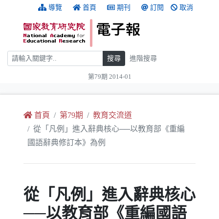
跳到主要內容
:::
導覽
首頁
期刊
訂閱
取消
搜尋
搜尋
進階搜尋
第79期 2014-01
:::
首頁
第79期
教育交流道
從「凡例」進入辭典核心──以教育部《重編
國語辭典修訂本》為例
從「凡例」進入辭典核心
──以教育部《重編國語