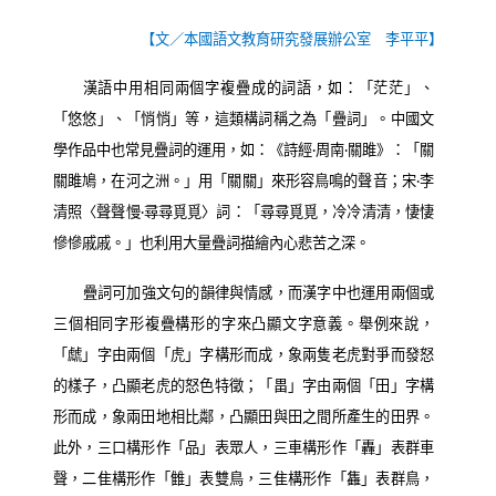
【文／本國語文教育研究發展辦公室 李平平】
漢語中用相同兩個字複疊成的詞語，如：「茫茫」、
「悠悠」、「悄悄」等，這類構詞稱之為「疊詞」。中國文
學作品中也常見疊詞的運用，如：《詩經
‧
周南
‧
關雎》：「關
關雎鳩，在河之洲。」用「關關」來形容鳥鳴的聲音；宋
‧
李
清照〈聲聲慢
‧
尋尋覓覓〉詞：「尋尋覓覓，冷冷清清，悽悽
慘慘戚戚。」也利用大量疊詞描繪內心悲苦之深。
疊詞可加強文句的韻律與情感，而漢字中也運用兩個或
三個相同字形複疊構形的字來凸顯文字意義。舉例來說，
「虤」字由兩個「虎」字構形而成，象兩隻老虎對爭而發怒
的樣子，凸顯老虎的怒色特徵；「畕」字由兩個「田」字構
形而成，象兩田地相比鄰，凸顯田與田之間所產生的田界。
此外，三口構形作「品」表眾人，三車構形作「轟」表群車
聲，二隹構形作「雔」表雙鳥，三隹構形作「雥」表群鳥，