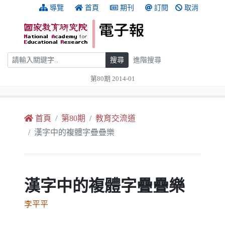
跳到主要內容
:::
導覽
首頁
期刊
訂閱
取消
搜尋
搜尋
進階搜尋
第80期 2014-01
:::
首頁
第80期
教育交流道
漢字中的複體字疊疊樂
漢字中的複體字疊疊樂
李平平