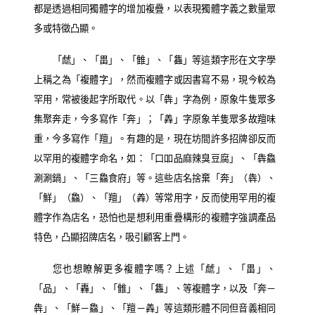
都是透過相同獨體字的增加複疊，以表現獨體字義之數量眾
多或特徵凸顯。
「虤」、「畕」、「雔」、「雥」等這類字形在文字學
上稱之為「複體字」，然而複體字或因書寫不易，現今較為
罕用，常被後起字所取代。以「犇」字為例，原象牛隻眾多
集聚奔走，今多寫作「奔」；「羴」字原象羊隻眾多故羶味
重，今多寫作「羶」。有趣的是，現在坊間許多招牌卻反而
以罕用的複體字命名，如：「口吅品麻辣臭豆腐」、「犇鱻
涮涮鍋」、「三鱻食府」等。這些店名捨棄「奔」（犇）、
「鮮」（鱻）、「羶」（羴）等常用字，反而使用罕用的複
體字作為店名，恐怕也是想利用重疊構形的複體字強調產品
特色，凸顯招牌店名，吸引顧客上門。
您也想瞭解更多複體字嗎？上述「虤」、「畕」、
「品」、「轟」、「雔」、「雥」、等複體字，以及「奔－
犇」、「鮮－鱻」、「羶－羴」等這類形體不同但音義相同