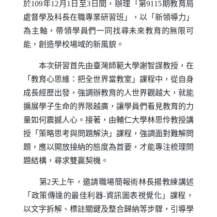
於109年12月1日至3日間，辦理「第9115期教育局
處督學及科長在職專業研習班」，以「新領導力」
為主軸，帶領學員們一同找尋未來教育的無限可
能，創造學校場域的新風貌。
本次研習首先由臺灣師範大學謝智謀教授，在
「教育心思維：把全世界當教室」課程中，從自身
成長經歷出發，強調辦教育的人世界觀越大，就能
擴展學子生命的界限越廣，讓學員們看見教育的力
量如何震撼人心。接著，由輔仁大學林思伶教授講
授「策略思考與問題解決」課程，強調面對難解問
題，應以開放接納的態度為首要，才能專注梳理問
題結構，尋求雙贏契機。
第2天上午，邀請職場簡報術林長揚教練講述
「政策傳達的最佳利器-資訊圖表視覺化」課程，
以文字拆解、標註關鍵及整合歸納等步驟，引導學