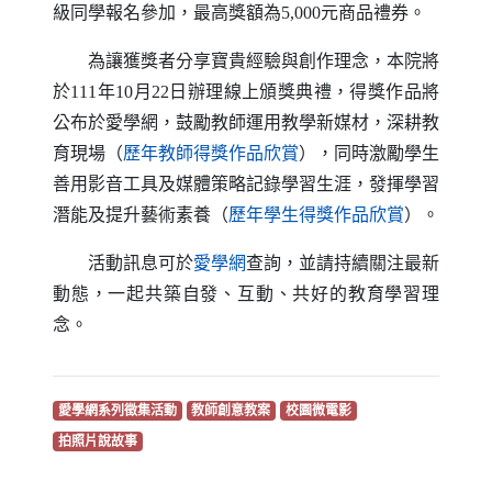
級同學報名參加，最高獎額為5,000元商品禮券。
為讓獲獎者分享寶貴經驗與創作理念，本院將
於111年10月22日辦理線上頒獎典禮，得獎作品將
公布於愛學網，鼓勵教師運用教學新媒材，深耕教
（另開新視窗）
育現場（
歷年教師得獎作品欣賞
），同時激勵學生
善用影音工具及媒體策略記錄學習生涯，發揮學習
（另開新視
潛能及提升藝術素養（
歷年學生得獎作品欣賞
）。
（另開新視窗）
活動訊息可於
愛學網
查詢，並請持續關注最新
動態，一起共築自發、互動、共好的教育學習理
念。
（另開新視窗）
（另開新視窗）
（另開新視窗）
愛學網系列徵集活動
教師創意教案
校園微電影
（另開新視窗）
拍照片說故事