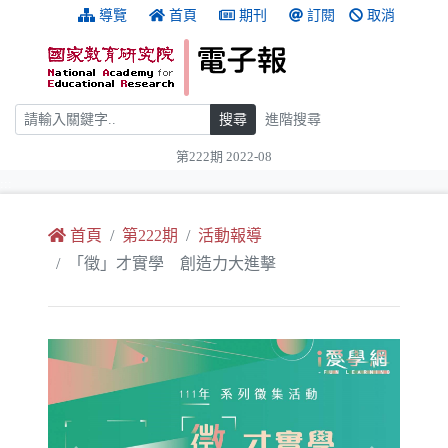
跳到主要內容
:::
導覽
首頁
期刊
訂閱
取消
搜尋
搜尋
進階搜尋
第222期 2022-08
:::
首頁
第222期
活動報導
「徵」才實學 創造力大進擊