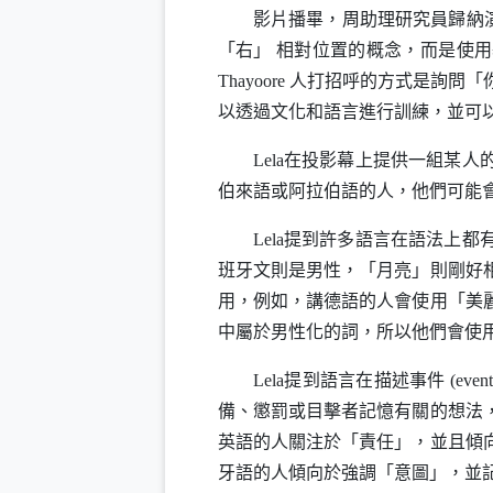
影片播畢，周助理研究員歸納演
「右」 相對位置的概念，而是使
Thayoore
人打招呼的方式是詢問「
以透過文化和語言進行訓練，並可
Lela
在投影幕上提供一組某人
伯來語或阿拉伯語的人，他們可能
Lela
提到許多語言在語法上都
班牙文則是男性，「月亮」則剛好
用，例如，講德語的人會使用「美
中屬於男性化的詞，所以他們會使
Lela
提到語言在描述事件
(event
備、懲罰或目擊者記憶有關的想法
英語的人關注於「責任」，並且傾
牙語的人傾向於強調「意圖」，並