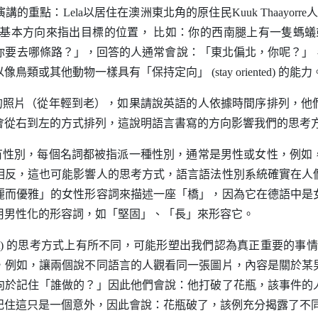
講的重點：
Lela
以居住在澳洲東北角的原住民
Kuuk Thaayorre
人
用基本方向來指出目標的位置， 比如：你的西南腿上有一隻螞
你要去哪條路？」，回答的人通常會說：「東北偏北，你呢？」
以像鳥類或其他動物一樣具有「保持定向」
(stay oriented)
的能力
的照片（從年輕到老），如果請說英語的人依據時間序排列，他
會從右到左的方式排列，這說明語言書寫的方向影響我們的思考
有性別，每個名詞都被指派一種性別，通常是男性或女性，例如
相反，這也可能影響人的思考方式，語言語法性別系統確實在人
麗而優雅」的女性形容詞來描述一座「橋」，因為它在德語中是
用男性化的形容詞，如「堅固」、「長」來形容它。
)
的思考方式上有所不同，可能形塑出我們認為真正重要的事
，例如，讓兩個說不同語言的人觀看同一張圖片，內容是關於某
向於記住「誰做的？」因此他們會說：他打破了花瓶，該事件的
記住這只是一個意外，因此會說：花瓶破了，該例充分揭露了不