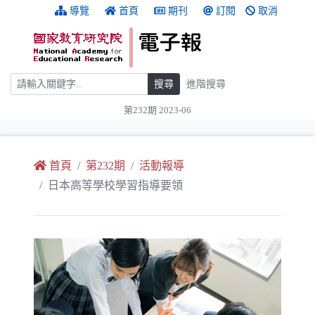
跳到主要內容
:::
導覽
首頁
期刊
訂閱
取消
搜尋
搜尋
進階搜尋
第232期 2023-06
:::
首頁
第232期
活動報導
日本高等學校學習指導要領