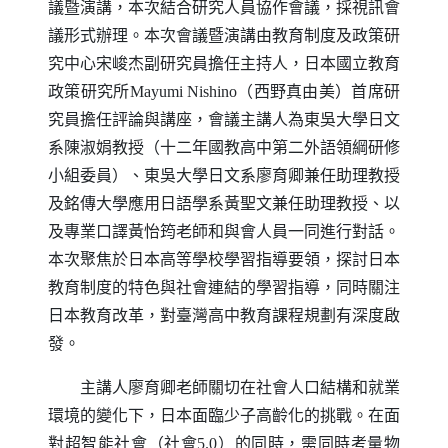
議暨演講，本次結合研究人員協作會議，採視訊會
議形式辦理。本次會議暨演講由教育制度及政策研
究中心宋峻杰副研究員擔任主持人，日本國立教育
政策研究所
Mayumi Nishino
（西野真由美）首席研
究員擔任評論與講座，會議主講人為東吳大學日文
系陳淑娟教授（十二年國教高中第二外語領綱研修
小組委員）、東吳大學日文系廖育卿兼任助理教授
及銘傳大學應用日語學系黃聖文兼任助理教授、以
及專業口譯黃怡筠老師和與會人員一同進行對話。
本次聚焦於日本高等學校學習指導要領，探討日本
教育制度的特色與社會連結的學習指導，同時關注
日本教育改革，對臺灣高中教育課程規劃有深度啟
發。
主講人廖育卿老師關切在社會人口結構和就業
環境的變化下，日本面臨少子高齡化的挑戰。在面
對超智能社會（社會5.0）的同時，需同時考量物