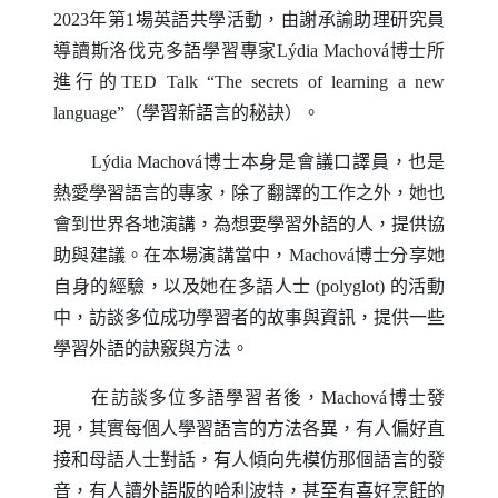
2023年第1場英語共學活動，由謝承諭助理研究員
導讀斯洛伐克多語學習專家
L
ý
dia Machov
á博士所
進行的
TED Talk
“
The secrets of learning a new
language
”（學習新語言的秘訣）。
L
ý
dia Machov
á博士本身是會議口譯員，也是
熱愛學習語言的專家，除了翻譯的工作之外，她也
會到世界各地演講，為想要學習外語的人，提供協
助與建議。在本場演講當中，
Machov
á博士分享她
自身的經驗，以及她在多語人士
(polyglot)
的活動
中，訪談多位成功學習者的故事與資訊，提供一些
學習外語的訣竅與方法。
在訪談多位多語學習者後，
Machov
á博士發
現，其實每個人學習語言的方法各異，有人偏好直
接和母語人士對話，有人傾向先模仿那個語言的發
音，有人讀外語版的哈利波特，甚至有喜好烹飪的