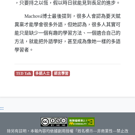
，只要持之以恆，假以時日就能見到長足的進步。
Machov
á博士最後提到，很多人會認為要天賦
異稟才能學會很多外語，但她認為，很多人其實可
能只是缺少一個有趣的學習方法、一個適合自己的
方法，就能把外語學好，甚至成為像她一樣的多語
學習者。
（另開新視窗）
（另開新視窗）
（另開新視窗）
TED Talk
多語人士
語言學習
:::
除另有註明，本報內容均依據創用授權「姓名標示—非商業性—禁止改