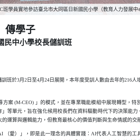
7期C班學員實地參訪臺北市大同區日新國民小學（教育人力發展中
愛）傳學子
7期國民中小學校長儲訓班
班於3月2日至4月24日展開，本年度受訓人數由去年的216人增
導方案
(M-CEO)
」的模式，並在專業職能模組中展現轉型，特
作」等單元，旨在強化候用校長們在資料驅動時代下的決策能力
大的運算與邏輯能力，但教育最核心的價值判斷與生命情感的交
AI
（愛）」，即是此一理念的具體實踐：
AI
代表人工智慧的工