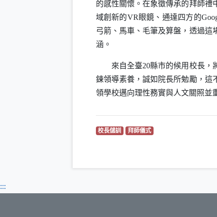
的感性關懷。在象徵傳承的拜師禮
域創新的
VR
眼鏡、通達四方的
Goog
弓箭、馬車、毛筆及算盤，透過這
涵。
來自全臺20縣市的候用校長，將
鍊領導素養，誠如院長所勉勵，這
領學校邁向理性務實與人文關照並
（另開新視窗）
（另開新視窗）
校長儲訓
拜師儀式
:::