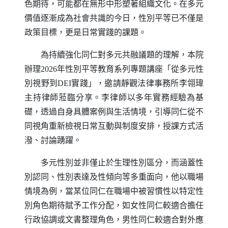
色期待，可能都在無形中形塑著組織文化。在多元
價值逐漸成為社會共識的今日，性別平等已不僅是
政策目標，更是日常實踐的課題。
為持續強化同仁對多元共融議題的理解，本院
辦理2026年性別平等教育系列專題講座「從多元性
別視野到
DEI
實踐」，邀請靜觀法律事務所李翎瑋
主持律師蒞臨分享。李律師以多年實務經驗為基
礎，透過自身具體案例與生活情境，引導同仁從不
同視角重新檢視日常互動與制度安排，授課方式活
潑、討論踴躍。
多元性別並非僅止於生理性別區分，而涵蓋性
別認同、性別表達及性傾向等多重面向，他以職場
情境為例，當某位同仁在職場中被習慣性以特定性
別角色期待賦予工作分配，如女性同仁較適合擔任
行政協調或文書整理角色，男性同仁較適合對外應