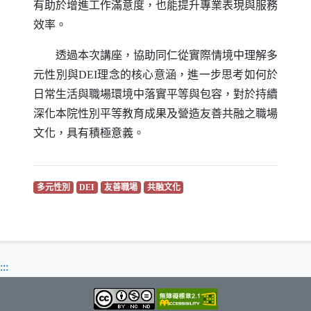
有助於增進工作滿意度，也能提升專業表現與服務
效率。
透過本次講座，協助同仁從實際情境中理解多
元性別與
DEI
理念的核心意涵，進一步思考如何於
日常生活與職場環境中落實平等與包容，對於持續
深化本院性別平等教育成果及營造友善共融之職場
文化，具有積極意義。
（另開新視窗）
（另開新視窗）
（另開新視窗）
（另開新視窗）
多元性別
DEI
友善職場
共融文化
:::