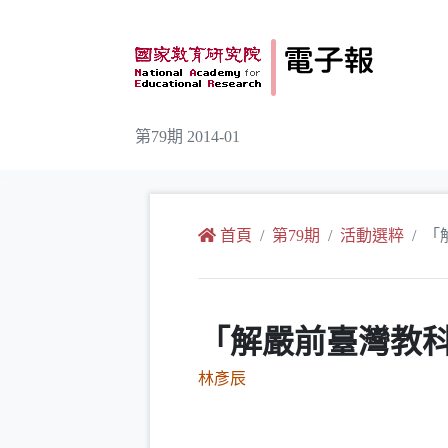
跳到主要內容
第79期 2014-01
:::
首頁
第79期
活動選粹
「
「解嚴前臺灣教
林彥辰