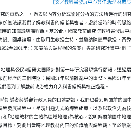
【文／教科書發展中心兼任助理 林彥
研究的重點之一，過去以內容分析或論述分析的方法所進行的研
法卻無法讓我們了解教科書的編者與審者，處於當時的時代脈
當時的知識論與課程觀。基於此，國家教育研究院教科書發展中
演變」圓桌論壇，由歐用生教授主持，並邀請陳麗華教授、黃
至
年
：知識論與課程觀的演變」專題研究計畫中
個
(1952
2001
)
4
、地理與公民
個研究團隊針對第一年研究發現進行簡報。透過
4
嚴前經歷的三個時期：民國
年以前離亂中的重整、民國
年
51
51
我們看到了解嚴前政治權力介入科書編輯與校正過程。
館時期編者與編審行政人員的口述訪談，我們也看到解嚴前的國
課程發展過程中，呈現出通史式的課程組織，以及以政治史為
求｣和｢地理教材的主體為區域地理｣為核心，說明解嚴前國中地
意目標，刻劃出當時地理教材內容的知識論與課程觀。至於解