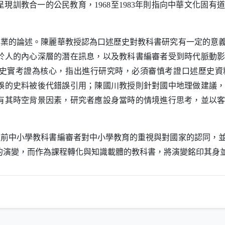
呈現訓教合一的公民教育，
至
年則指向中華文化固有道
1968
1983
專業的論述。陳麗華教授認為口述歷史對教科書研究有一定的意
於人的內心深層的潛在訊息，以及教科書編審者受到時代脈動
史實考證為核心，指出進行研究時，必須審慎考證口述歷史資
誤的史料被後代錯誤引用；陳國川教授則針對國中地理做建議
有其時空背景因素，研究者應設身當時的情境進行思考，並以
嚴前中小學教科書編審者對中小學教育的重視與對國家的認同，
的演變，而作為課程轉化與知識載體的教科書，將演變銘印其身