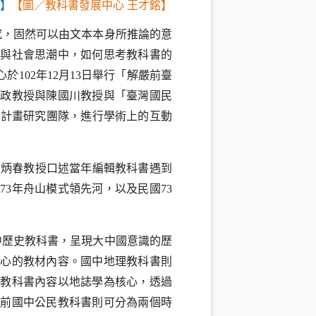
辰】
【圖／教科書發展中心 王才銘】
究，固然可以由文本本身所推論的意
絡與社會思潮中，如何思考教科書的
心於
年
月
日舉行「解嚴前臺
102
12
13
秀政教授與陳國川教授與「臺灣國民
子計畫研究團隊，進行學術上的互動
屠炳春教授口述當年編輯教科書遇到
至
年舟山模式領先河，以及民國
73
73
中歷史教科書，呈現大中國意識的歷
核心的教材內容。國中地理教科書則
理教科書內容以地誌學為核心，透過
嚴前國中公民教科書則可分為兩個時