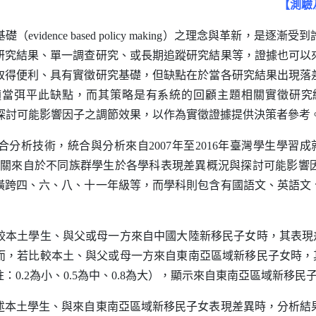
【測驗
基礎（
evidence based policy making
）之理念與革新，是逐漸受到
研究結果、單一調查研究、或長期追蹤研究結果等，證據也可以
取得便利、具有實徵研究基礎，但缺點在於當各研究結果出現落
適當弭平此缺點，而其策略是有系統的回顧主題相關實徵研究
探討可能影響因子之調節效果，以作為實徵證據提供決策者參考
析技術，統合與分析來自2007年至2016年臺灣學生學習成
關來自於不同族群學生於各學科表現差異概況與探討可能影響因
橫跨四、六、八、十一年級等，而學科則包含有國語文、英語文
本土學生、與父或母一方來自中國大陸新移民子女時，其表現差
，若比較本土、與父或母一方來自東南亞區域新移民子女時，其
0.2為小、0.5為中、0.8為大），顯示來自東南亞區域新移
述本土學生、與來自東南亞區域新移民子女表現差異時，分析結