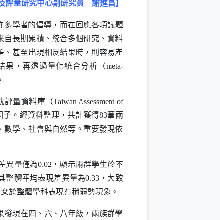
及評量研究中心副研究員 謝進昌】
許多學者的倡導，而在回應各項議題
來自長期累積、統合多個研究、資料
差、甚至出現相反結果時，則容易產
結果，再透過量化統合分析（
meta-
。
就評量資料庫（
Taiwan Assessment of
子。經資料整理，共計獲得83筆兩
、數學、社會與自然等。重要發現依
異量僅為0.02，顯示兩群學生於不
整體平均表現差異量為0.33，大致
民子女於整體學科表現有稍弱勢現象。
果發現在四、六、八年級，兩族群學