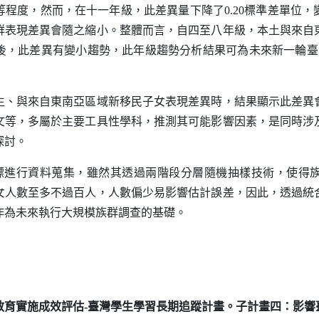
程度，然而，在十一年級，此差異量下降了0.20標準差單位
群表現差異會隨之縮小。整體而言，自四至八年級，本土與來自
後，此差異有變小趨勢，此年級趨勢分析結果可為未來新一輪臺
生、與來自東南亞區域新移民子女表現差異時，結果顯示此差異
文等，多屬於主要工具性學科，推測其可能影響因素，是同時涉
探討。
標進行資料蒐集，雖然其透過兩階段分層隨機抽樣技術，使得
女人數至多不過百人，人數偏少易影響估計誤差，因此，透過統
作為未來執行大規模族群調查的基礎。
教育實施成效評估-臺灣學生學習長期追蹤計畫。子計畫四：影響