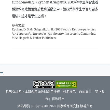
autonomously) (Rychen & Salganik, 2003)
等學生學習素養
透過教育政策落實於教育活動之中，讓政策與學生學習有更多
連結，這才是學生之福。
參考文獻
Rychen, D. S. &
Salganik, L. H. (2003)(eds.).
Key competencies
for a successful life and a well-functioning society
. Cambridge,
MA: Hogrefe & Huber Publishers.
:::
除另有註明，本報內容均依據創用授權「姓名標示—非商業性—禁止改
作」條款釋出
（另開新視窗）
網站導覽
| Copyright© 2020
國家教育研究院
版權所有