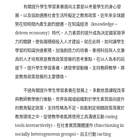
有關提升學生學習素養面向主要是以考量學生的身心發
展，以及協助適應社會生活所擬定之教育政策。近年來全球趨
勢在短時間內產生劇烈變遷，在知識經濟（
knowledge
－
driven economy
）時代，人力素質的提升成為決定國家競爭
力的關鍵，使各國積極投入人才建設。就在此時，如何讓學生
學習的知識快速累積，加強創造力的培養、重視科技與人文兼
具的人才培育將是教育政策發展的思考重點。在以人為本的前
提下，提升學生學習素養，誘發學習動機，支持教師教學，將
是教育政策發展的主要價值。
不過有關提升學生學習素養在發展上，多數依靠課程改革
與教師教學進行推動，世界各國或組織對於學生素質面向提升
的教育擬定政策，支持性略為不足。如能制定相關政策落實於
教育環境之中，促使教學者能將使用工具溝通互動
(using
tools interactively)
、在社會異質團體運作
(functioning in
socially heterogeneous groups)
、自主行動
(acting