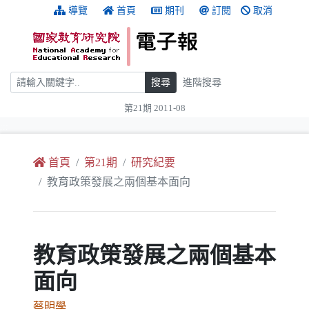
跳到主要內容
:::
導覽
首頁
期刊
訂閱
取消
搜尋
搜尋
進階搜尋
第21期 2011-08
:::
首頁
第21期
研究紀要
教育政策發展之兩個基本面向
教育政策發展之兩個基本
面向
蔡明學