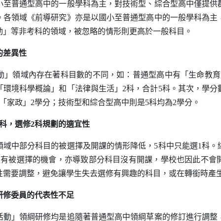
小至普通型高中的一般學科為主，對技術型、綜合型高中僅提供
。各領域《前導研究》亦是以國小至普通型高中的一般學科為主
動」等非考科的領域，被忽略的情形則更高於一般科目。
的差異性
領域內存在著科目數的不同，如：普通型高中有「生命教育
「環境科學概論」和「法律與生活」2科，合計5科。其次，學分
「家政」2學分；技術型和綜合型高中則是5科均為2學分。
科，選修2科規劃的適宜性
中部分科目的被選擇及開課的情形降低，5科中只能選1科。
沒有被選擇的機會，亦導致部分科目沒有開課，學校也因此不會
性需要調整，避免讓學生失去選修有興趣的科目，或在轉銜時產
研修委員的代表性不足
」領綱研修均是追隨著普通型高中領綱草案的修訂進行調整