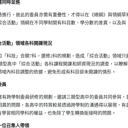
應同時並進
行，彼此的委員亦需有重疊性，才得以在《總綱》與領綱草
綜合活動」領綱在不同學制間有科目數、學分數的差異，以及與「
合活動」領域各科開課現況
科技」合開7科，選修2科的規劃，造成「綜合活動」領域只
類型高中「綜合活動」各科課程開課和師資現況的調查，以瞭解1
領域內科目調整的依據，避免形成有科目卻未開課的情形。
委員
跨學制委員研修的規劃，邀請三類型高中的委員共同參與，
相異的問題，各高中的特質較易透過跨學制的溝通得以展現，有
有學習相同學科的權益，也免除了學生轉換銜接時的問題。
一位召集人帶領