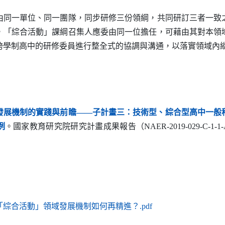
一單位、同一團隊，同步研修三份領綱，共同研訂三者一致
，「綜合活動」課綱召集人應委由同一位擔任，可藉由其對本領
跨學制高中的研修委員進行整全式的協調與溝通，以落實領域內
發展機制的實踐與前瞻——子計畫三：技術型、綜合型高中一般
另開新視窗）
例
。國家教育研究院研究計畫成果報告（
NAER-2019-029-C-1-1-
（另開新視窗）
綜合活動」領域發展機制如何再精進？.pdf