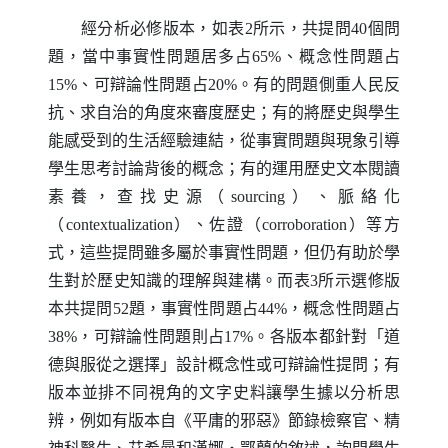
經分析必修版本，如表2所示，共提問40個問
題，當中事實性問題居多占65%、概念性問題占
15%、可辯論性問題占20%。有的問題側重人民反
抗、求自治的角度來審度歷史；有的將歷史與學生
能感受到的生活經驗連結，從事實問題與現象引導
學生思考討論背後的概念；有的運用歷史文本閱讀
素養，查找史源（
sourcing
）、脈絡化
（
contextualization
）、佐證（
corroboration
）等方
式，這些提問雖多屬於事實性問題，但仍有助於學
生對於歷史知識的理解與建構。而表3所示選修版
本共提問52題，事實性問題占44%，概念性問題占
38%，可辯論性問題則占17%。各版本都針對「道
德與服從之選擇」設計概念性或可辯論性提問；有
版本並排不同視角的文字史料讓學生據以分析思
辨，例如有版本自《平庸的邪惡》節錄檢察官、精