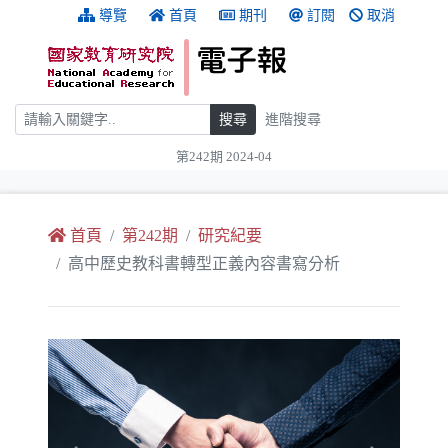
跳到主要內容
:::
導覽
首頁
期刊
訂閱
取消
搜尋
搜尋
進階搜尋
第242期 2024-04
:::
首頁
第242期
研究紀要
高中歷史教科書轉型正義內容書寫分析