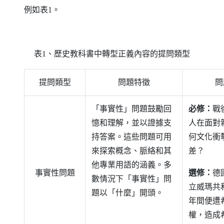
例如表1。
表1、歷史教科書中轉型正義內容的提問類型
提問類型
問題特徵
問
「事實性」問題鼓勵回
必修：
戰
憶和理解，並以證據支
人在面對
持答案。這些問題可用
何文化衝
來探索概念、脈絡和其
差？
他專業用語的涵義。多
事實性問題
選修：
德
數情況下「事實性」問
立威瑪共
題以「什麼」開頭。
年間便遭
權，造成