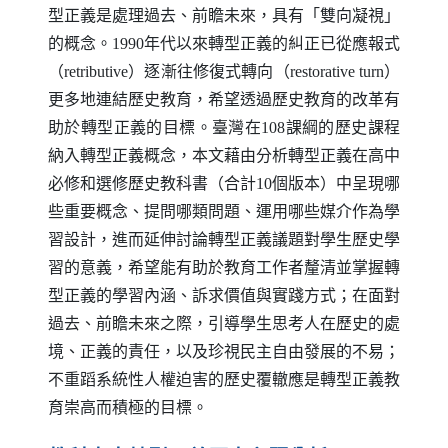
型正義是處理過去、前瞻未來，具有「雙向凝視」
的概念。1990年代以來轉型正義的糾正已從應報式
（
retributive
）逐漸往修復式轉向（
restorative turn
）
更多地連結歷史教育，希望透過歷史教育的改革有
助於轉型正義的目標。臺灣在108課綱的歷史課程
納入轉型正義概念，本文藉由分析轉型正義在高中
必修和選修歷史教科書（合計10個版本）中呈現哪
些重要概念、提問哪類問題、運用哪些媒介作為學
習設計，進而延伸討論轉型正義議題對學生歷史學
習的意義，希望能有助於教育工作者釐清並掌握轉
型正義的學習內涵、訴求價值與實踐方式；在面對
過去、前瞻未來之際，引導學生思考人在歷史的處
境、正義的責任，以及珍視民主自由發展的不易；
不重蹈系統性人權迫害的歷史覆轍應是轉型正義教
育崇高而積極的目標。