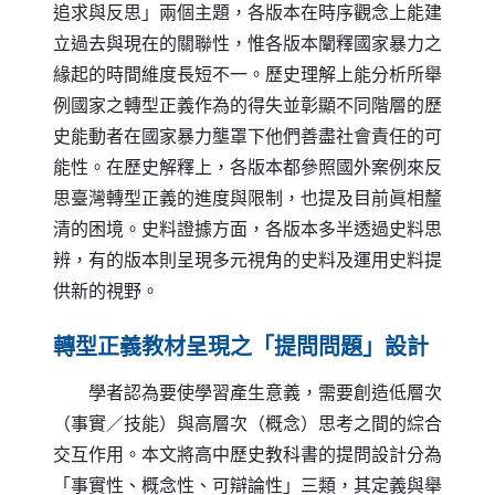
追求與反思」兩個主題，各版本在時序觀念上能建
立過去與現在的關聯性，惟各版本闡釋國家暴力之
緣起的時間維度長短不一。歷史理解上能分析所舉
例國家之轉型正義作為的得失並彰顯不同階層的歷
史能動者在國家暴力壟罩下他們善盡社會責任的可
能性。在歷史解釋上，各版本都參照國外案例來反
思臺灣轉型正義的進度與限制，也提及目前眞相釐
清的困境。史料證據方面，各版本多半透過史料思
辨，有的版本則呈現多元視角的史料及運用史料提
供新的視野。
轉型正義教材呈現之「提問問題」設計
學者認為要使學習產生意義，需要創造低層次
（事實／技能）與高層次（概念）思考之間的綜合
交互作用。本文將高中歷史教科書的提問設計分為
「事實性、概念性、可辯論性」三類，其定義與舉