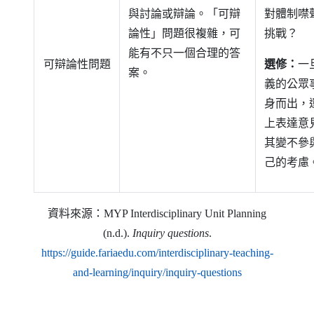
與討論或辯論。「可辯
對體制噤
論性」問題很複雜，可
挑戰？
能有不只一個合理的答
可辯論性問題
選修：
一
案。
義的公眾
身而出，
上表達意
其變不參
己的考慮
資料來源：
MYP Interdisciplinary Unit Planning
(n.d.)
.
Inquiry questions
.
https
://
guide
.
fariaedu
.
com
/
interdisciplinary-teaching-
（另開新視窗
and-learning
/
inquiry
/
inquiry-questions