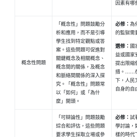
因素有哪
「概念性」問題鼓勵分
必修：
為
析和應用，而不是引導
的監獄需
學生找到特定觀點或答
選修：
國
案。這些問題可促進對
益或國家
關鍵概念及相關概念、
概念性問題
提出限縮
概念間的關係，及概念
措。……
和脈絡間關係的深入探
下，人民
究。「概念性」問題常
自身的自
以「如何」或「為什
麼」開頭。
「可辯論性」問題鼓勵
必修：
試
綜合和評估，這些問題
學討論，
要求學生採取立場或參
樣的時代