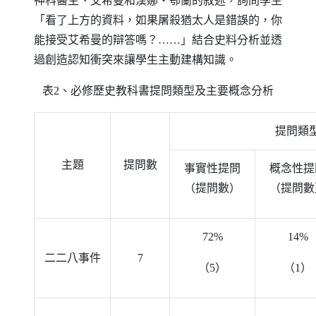
神科醫生、艾希曼和漢娜‧鄂蘭的敘述，詢問學生
「看了上方的資料，如果屠殺猶太人是錯誤的，你
能接受艾希曼的辯答嗎？……」結合史料分析並透
過創造認知衝突來讓學生主動建構知識。
表2、必修歷史教科書提問類型及主要概念分析
提問類
主題
提問數
事實性提問
概念性提
（提問數）
（提問數
72%
14%
二二八事件
7
（5）
（1）