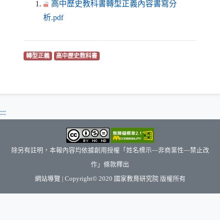
高中歷史教科書轉型正義內容書寫分
（另開新視窗）
析.pdf
（另開新視窗）
（另開新視窗）
轉型正義
高中歷史教科書
:::
除另有註明，本報內容均依據創用授權「姓名標示—非商業性—禁止改
作」條款釋出
（另開新視窗）
網站導覽
| Copyright© 2020
國家教育研究院
版權所有