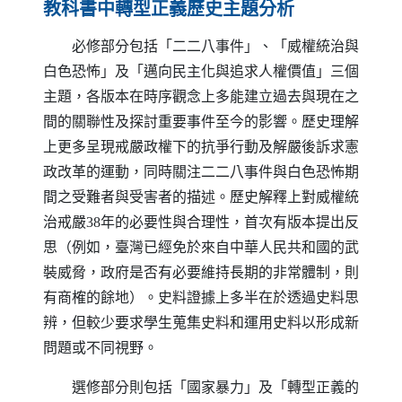
教科書中轉型正義歷史主題分析
必修部分包括「二二八事件」、「威權統治與
白色恐怖」及「邁向民主化與追求人權價值」三個
主題，各版本在時序觀念上多能建立過去與現在之
間的關聯性及探討重要事件至今的影響。歷史理解
上更多呈現戒嚴政權下的抗爭行動及解嚴後訴求憲
政改革的運動，同時關注二二八事件與白色恐怖期
間之受難者與受害者的描述。歷史解釋上對威權統
治戒嚴38年的必要性與合理性，首次有版本提出反
思（例如，臺灣已經免於來自中華人民共和國的武
裝威脅，政府是否有必要維持長期的非常體制，則
有商榷的餘地）。史料證據上多半在於透過史料思
辨，但較少要求學生蒐集史料和運用史料以形成新
問題或不同視野。
選修部分則包括「國家暴力」及「轉型正義的