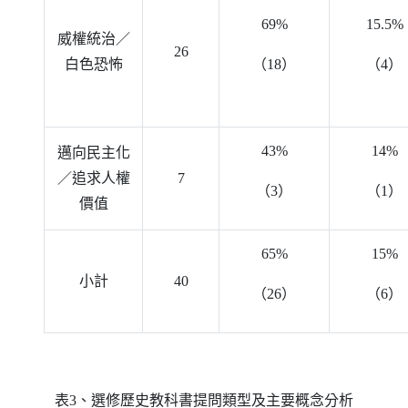
69%
15.5%
威權統治／
26
白色恐怖
（18）
（4）
43%
14%
邁向民主化
／追求人權
7
（3）
（1）
價值
65%
15%
小計
40
（26）
（6）
表3、選修歷史教科書提問類型及主要概念分析