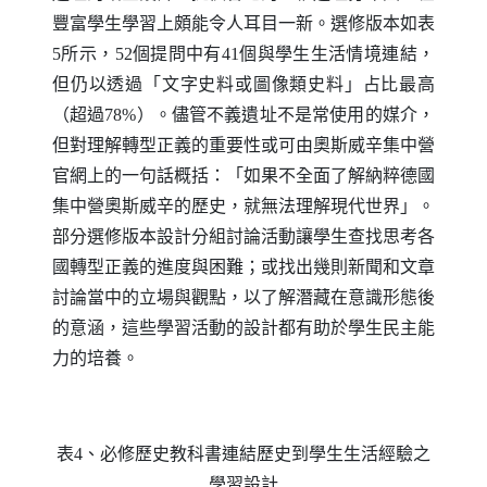
豐富學生學習上頗能令人耳目一新。選修版本如表
5所示，52個提問中有41個與學生生活情境連結，
但仍以透過「文字史料或圖像類史料」占比最高
（超過78%）。儘管不義遺址不是常使用的媒介，
但對理解轉型正義的重要性或可由奧斯威辛集中營
官網上的一句話概括：「如果不全面了解納粹德國
集中營奧斯威辛的歷史，就無法理解現代世界」。
部分選修版本設計分組討論活動讓學生查找思考各
國轉型正義的進度與困難；或找出幾則新聞和文章
討論當中的立場與觀點，以了解潛藏在意識形態後
的意涵，這些學習活動的設計都有助於學生民主能
力的培養。
表4、必修歷史教科書連結歷史到學生生活經驗之
學習設計