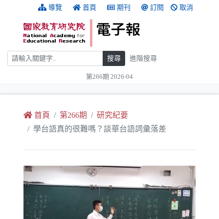
跳到主要內容
:::
導覽
首頁
期刊
訂閱
取消
搜尋
搜尋
進階搜尋
第266期 2026-04
:::
首頁
第266期
研究紀要
學台語真的很難嗎？談華台語詞彙落差