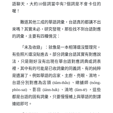
語聊天，大約10個詞當中有7個詞是不會卡住的
喔！
難道其他三成的華語詞彙，台語真的都講不出
來嗎？其實未必，研究發現，那些找不到台語對應
的詞彙，主要有四種情況：
「未及收錄」：就像是一本相簿還沒整理完，
有些照片還沒貼進去。部分詞彙台語其實有對應說
法，只是剛好沒有出現在華台語對應詞典或詞表
裡，其中有的可能是已收詞彙的同義詞、有的純粹
是遺漏了。例如華語的店家、主廚、亮眼、濕地，
台語分別對應為店頭
(tiàm-thâu)
、總舖師
(tsóng-
phòo-sai)
、影目
(iánn-ba̍k)
、湳地
(làm-tē)
，這些
都是台語的固有詞彙，只要慢慢補上與華語的對譯
連結即可。