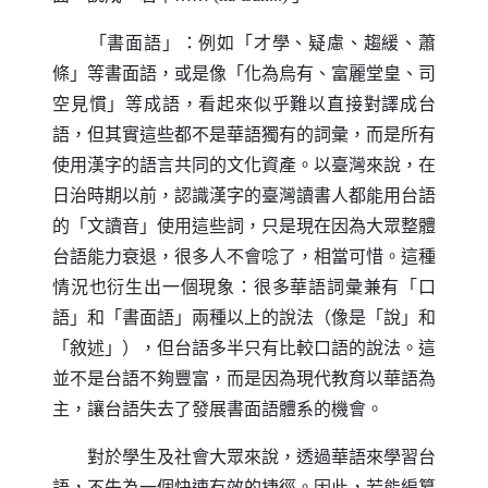
「書面語」：例如「才學、疑慮、趨緩、蕭
條」等書面語，或是像「化為烏有、富麗堂皇、司
空見慣」等成語，看起來似乎難以直接對譯成台
語，但其實這些都不是華語獨有的詞彙，而是所有
使用漢字的語言共同的文化資產。以臺灣來說，在
日治時期以前，認識漢字的臺灣讀書人都能用台語
的「文讀音」使用這些詞，只是現在因為大眾整體
台語能力衰退，很多人不會唸了，相當可惜。這種
情況也衍生出一個現象：很多華語詞彙兼有「口
語」和「書面語」兩種以上的說法（像是「說」和
「敘述」），但台語多半只有比較口語的說法。這
並不是台語不夠豐富，而是因為現代教育以華語為
主，讓台語失去了發展書面語體系的機會。
對於學生及社會大眾來說，透過華語來學習台
語，不失為一個快速有效的捷徑。因此，若能編纂