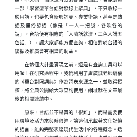
一部「學習型華台語對照線上辭典」，不只收錄一
般用語，也要包含新興詞彙、專業術語，甚至是熟
語及俚俗諺語（像是「一人一把號，各吹各的
調」，台語便有相應的「人濟話就濟，三色人講五
色話」），讓大家都能方便查詢，相信對於台語的
復振及推廣會有相當的助益。
在這個大計畫實現之前，還是有查詢工具可以
用喔！在研究過程中，我們利用了盧廣誠老師編纂
的《華台對照詞典》作為詞表來源之一，並取得授
權，將全典公開給大眾查詢使用，網址就在文章最
後的相關連結中。
原來，台語並不是真的「很難」，而是需要使
用環境及活力來與時俱進，讓這個承載著文化記憶
的語言，能夠完整表達現代生活中的各種概念。透