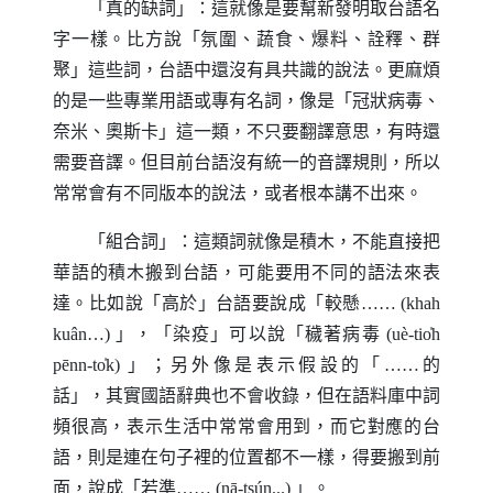
「真的缺詞」：這就像是要幫新發明取台語名
字一樣。比方說「氛圍、蔬食、爆料、詮釋、群
聚」這些詞，台語中還沒有具共識的說法。更麻煩
的是一些專業用語或專有名詞，像是「冠狀病毒、
奈米、奧斯卡」這一類，不只要翻譯意思，有時還
需要音譯。但目前台語沒有統一的音譯規則，所以
常常會有不同版本的說法，或者根本講不出來。
「組合詞」：這類詞就像是積木，不能直接把
華語的積木搬到台語，可能要用不同的語法來表
達。比如說「高於」台語要說成「較懸……
(khah
kuân…)
」，「染疫」可以說「穢著病毒
(uè-tio̍h
pēnn-to̍k)
」；另外像是表示假設的「……的
話」，其實國語辭典也不會收錄，但在語料庫中詞
頻很高，表示生活中常常會用到，而它對應的台
語，則是連在句子裡的位置都不一樣，得要搬到前
面，說成「若準……
(nā-tsún...)
」。