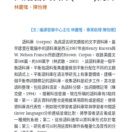
林慶隆、陳怡臻
【文
/
編譯發展中心主任 林慶隆、專案助理 陳怡臻】
語料庫（
corpus
）為具語言研究價值的文字資料庫。最
早建置在電腦中的語料庫是西元
1967
年由
Henry Kucera
與
W. Nelson Francis
所創建的
Brown
Corpus
，收錄美國文
章
500
篇，約
100
萬字（林武聰，
2003
），該語料庫是一個平
衡語料庫，平衡指語料蒐集盡量做到平衡分配在不同的主題
和語式上。平衡語料庫在語言學研究上有重要價值，建構一
個平衡帶詞類標記的語料庫，收集語料是初步工作，其次是
語料整理，包括語料清潔、為語料分類、加詞類標記等（陳
克健，
1994
）。隨著科技發展，現在所稱的語料庫有
3
點特
徵，第一，語言資料的整合是根據某項原則或是規定，使得
資料庫具代表性。例如現代學習者語料庫常與學習者中間語
(inter language)
分析連結並做比對，將學習者語言看成是
一種規則系統；第二，這些語料通常以資料庫形式存於電
腦；第三，研究者可以利用這資料庫作各種量化及質性的分