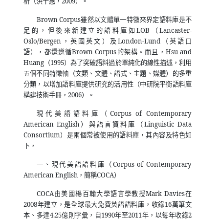
析（洪千惠，
2009
）。
Brown Corpus
雖然以文體單一特徵來界定語料庫是不
足的，但後來新建立的語料庫如
LOB
（
Lancaster-
Oslo/Bergen
，英國英文）及
London-Lund
（英語口
語），都還遵循
Brown Corpus
的架構。而且，
Hsu and
Huang
（
1995
）為了突破語料過於單純化的線性描述，利用
五個不同特徵軸（文類、文體、語式、主題、媒體）的多重
分類，以增加語料庫提供研究的活用性（中研院平衡語料庫
構建技術手冊，
2006
）。
現代美語語料庫（
Corpus of Contemporary
American English
）與語言資料庫（
Linguistic Data
Consortium
）是兩個常被使用的語料庫，其內容及特色如
下，
一、現代美語語料庫（
Corpus of Contemporary
American English
，簡稱
COCA
）
COCA
由美國楊百翰大學語言學教授
Mark Davies
在
2008
年建立，是全球最大免費英語語料庫，收錄
16
萬筆文
本、多達
4.25
億則字彙，自
1990
年至
2011
年，以每年收錄
2