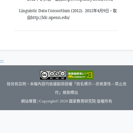
Linguistic Data Consortium (2012).
2012
4
9
年
月
日，取
http://ldc.upenn.edu/
自
:::
除另有註明，本報內容均依據創用授權「姓名標示—非商業性—禁止改
作」條款釋出
（另開新視窗）
網站導覽
| Copyright© 2020
國家教育研究院
版權所有