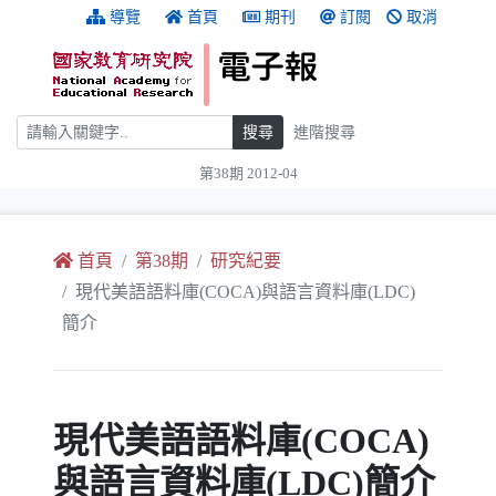
跳到主要內容
:::
導覽
首頁
期刊
訂閱
取消
搜尋
搜尋
進階搜尋
第38期 2012-04
:::
首頁
第38期
研究紀要
現代美語語料庫(COCA)與語言資料庫(LDC)
簡介
現代美語語料庫(COCA)
與語言資料庫(LDC)簡介