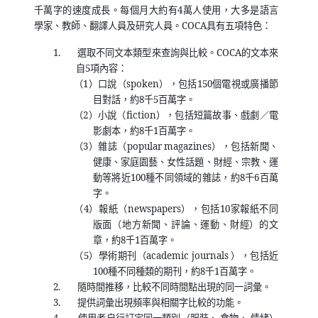
千萬字的速度成長。每個月大約有
4
萬人使用，大多是語言
學家、教師、翻譯人員及研究人員。
COCA
具有五項特色：
1.
選取不同文本類型來查詢與比較。
COCA
的文本來
自
5
項內容：
（
1
）口說（
spoken
），包括
150
個電視或廣播節
目對話，約
8
千
5
百萬字。
（
2
）小說（
fiction
），包括短篇故事、戲劇／電
影劇本，約
8
千
1
百萬字。
（
3
）雜誌（
popular magazines
），包括新聞、
健康、家庭園藝、女性話題、財經、宗教、運
動等將近
100
種不同領域的雜誌，約
8
千
6
百萬
字。
（
4
）報紙（
newspapers
），包括
10
家報紙不同
版面（地方新聞、評論、運動、財經）的文
章，約
8
千
1
百萬字。
（
5
）學術期刊（
academic journals
），包括近
100
種不同種類的期刊，約
8
千
1
百萬字。
2.
隨時間推移，比較不同時間點出現的同一詞彙。
3.
提供詞彙出現頻率與相關字比較的功能。