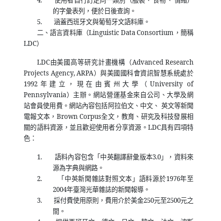
4.
使用者自行訂定同一類別（服裝、 食物、 情緒）
的字彙表列，便於日後查詢。
5.
涵蓋西班牙文與葡萄牙文語料庫。
二、語言資料庫（
Linguistic Data Consortium
，簡稱
LDC
）
LDC
由美國高等研究計畫機構（
Advanced Research
Projects Agency, ARPA
）與美國國科會資訊智慧系統處於
1992
年建立，現在由賓州大學（
University of
Pennsylvania
）主辦。網站營運基金來自公司、大學及網
站會員使用費。網站內容包括阿拉伯文、中文、 英文等新聞
電報文本，
Brown Corpus
全文，教育、研究及科技發展相
關的語料資源，並且歡迎使用者分享資源。
LDC
具有四項特
色：
1.
語料內容包含「中英翻譯辭彙版本
3.0
」，資料來
源為字典與網路。
2.
「中英新聞雜誌對照文本」語料源於
1976
年至
2004
年臺灣光華雜誌的新聞報導。
3.
採付費使用原則，費用介於美金
250
元至
2500
元之
間。