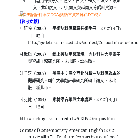
4.
提供西班牙文、德文、日文、韓文、法文、波斯
文、北印度文、坦米爾文與越南文等語料資源。
【參考文獻】
2006
2012
4
9
中研院（
）。
平衡語料庫構建技術手
冊。
年
月
日，取自
http://godel.iis.sinica.edu.tw/contest/CorpusIntroductio
2003
林武聰（
）。
線上英語學習環境
。雲林科技大學電子
與資訊工程研究所，未出版，雲林縣。
2009
洪千惠（
）。
英譯中：譯文西化分析－語料庫為本的
翻譯研究
。輔仁大學翻譯學研究所碩士論文，未出
版，新北市。
1994
2012
4
9
陳克健（
）。
素材語言學與文本處理
，
年
月
日，取自
http://rocling.iis.sinica.edu.tw/CKIP/20corpus.htm
Corpus of Contemporary American English (2012).
2012
4
9
http://corpus.byu.edu/coca/
年
月
日，取自