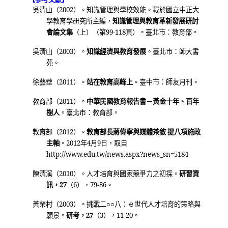
2002
吳清山（
）。知識管理與學校效能。載於國立中正大
學教育學研究所主編，
知識管理與教育革新發展研討
99-118
會論文集
（上）（第
頁）。臺北市：教育部。
2003
吳清山（
）。
知識經濟與教育發展
。臺北市：師大書
苑。
2011
徐藝華（
）。
站在教育高峰上
。臺中市：師友月刊。
2011
教育部（
）。
中華民國教育報告書－黃金十年、百年
樹人
。臺北市：教育部。
2012
教育部（
）。
教育部長蔣偉寧與媒體茶敘
提八項施政
2012
4
9
主軸
。
年
月
日
，取自
http://www.edu.tw/news.aspx?news_sn=5184
2010
陳清溪（
）。人才培育與國家競爭力之初探。
研習資
27
6
79-86
訊，
（
），
。
2003
黃榮村（
）。挑戰二○○八：ｅ世代人才培育的策略與
27
3
11-20
願景。
研考，
（
），
。