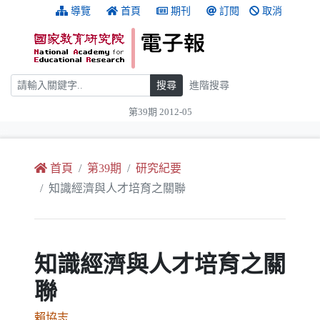
跳到主要內容
:::
導覽
首頁
期刊
訂閱
取消
搜尋
搜尋
進階搜尋
第39期 2012-05
:::
首頁
第39期
研究紀要
知識經濟與人才培育之關聯
知識經濟與人才培育之關
聯
賴協志