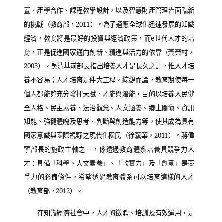
置、產學合作、課程教學設計，以及智慧財產管理皆面臨新
的挑戰（教育部，
2011
）。為了適應全球化迅速發展的知識
經濟，教育將是最好的投資與經濟政策，而
e
世代人才的培
育，正是促進國家邁向創新、精進與活力的依靠（黃榮村，
2003
）。吳清基前部長指出培養人才是長久之計，惟人才培
養不容易；人才培育是件大工程。綜觀而論，教育期使每一
個人都能夠充分發揮天賦、才能與潛能，目的以培養人民健
全人格、民主素養、法治觀念、人文涵養、鄉土關懷、資訊
知能、強健體魄及思考、判斷與創造能力等，使其成為具有
國家意識與國際視野之現代化國民（徐藝華，
2011
）。蔣偉
寧部長的施政主軸之一，係透過教育體系培養具競爭力人
才：具備「科學、人文素養」、「軟實力」及「創意」是競
爭力的必備條件，希望透過教育體系可以培育這樣的人才
（教育部，
2012
）。
在知識經濟社會中，人才的徵聘、培訓及有效運用，是