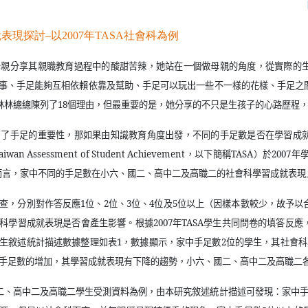
母親分享其親職教育過程中的酸甜苦辣，她站在一個做母親的角度，從實際的
事、手足能夠互相依賴依靠及幫助、手足可以玩出一些不一樣的花樣、手足之
林林總總陳列了
18
個理由，但最重要的是，她分享的不只是生孩子的心路歷程
出了手足的重要性，那如果由知識教育角度出發，不同的手足數是否在學習成
aiwan Assessment of Student Achievement
，以下簡稱
TASA
）於
2007
年
而言，家中不同的手足數在小六、國二、高中二及高職二的社會科學習成就表現
查，分別對作答反應
1
位、
2
位、
3
位、
4
位及
5
位以上（因樣本數較少，故予以
科學習成就表現是否會產生影響。根據
2007
年
TASA
學生共同問卷的填答反應
生敘述統計描述數據整理如表
1
，數據顯示，家中手足數
2
位的學生，其社會科
手足數的增加，其學習成就表現有下降的趨勢，小六、國二、高中二及高職二
二、高中二及高職二學生受測資料為例，由本研究敘述統計描述可發現：家中