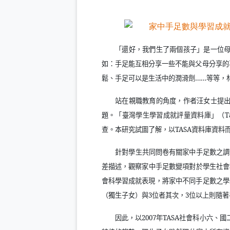
「還好，我們生了兩個孩子」是一位
如：手足能互相分享一些不能與父母分享的
鬆、手足可以是生活中的潤滑劑
……
等等，
站在親職教育的角度，作者汪女士提
題。「臺灣學生學習成就評量資料庫」（
T
查。本研究試圖了解，以
TASA
資料庫資料
針對學生共同問卷有關家中手足數之調
差描述，觀察家中手足數變項對於學生社會
會科學習成就表現，將家中不同手足數之學
（獨生子女）與
3
位者其次，
3
位以上則隨著
因此，以
2007
年
TASA
社會科小六、國