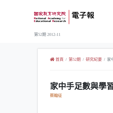
跳到主要內容
第52期 2012-11
:::
首頁
第52期
研究紀要
家
家中手足數與學習成
蔡翰征