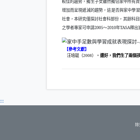
較佳的趨勢，獨生子女雖然獨佔家中所有資
增加而呈現遞減的趨勢，這是否與家中學習
社會，本研究僅探討社會科部份，其餘科目
之學者專家可申請
2005
～
2010
年
TASA
釋出
【參考文獻】
汪培珽（
2008
）。
還好，我們生了兩個
:::
除