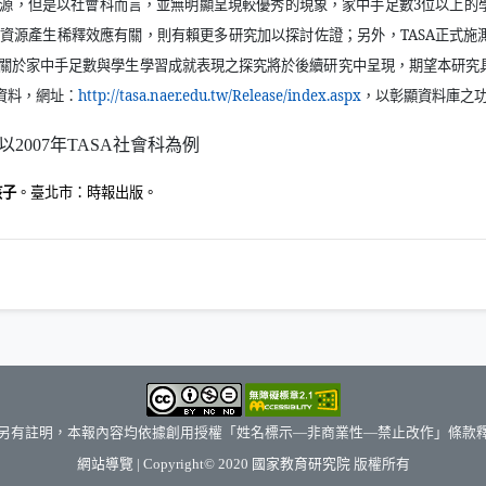
源，但是以社會科而言，並無明顯呈現較優秀的現象，家中手足數
3
位以上的
資源產生稀釋效應有關，則有賴更多研究加以探討佐證；另外，
TASA
正式施
關於家中手足數與學生學習成就表現之探究將於後續研究中呈現，期望本研究
（另開新視窗
資料，網址：
http://tasa.naer.edu.tw/Release/index.aspx
，以彰顯資料庫之
孩子
。臺北市：時報出版。
另有註明，本報內容均依據創用授權「姓名標示—非商業性—禁止改作」條款
（另開新視窗）
網站導覽
| Copyright© 2020
國家教育研究院
版權所有