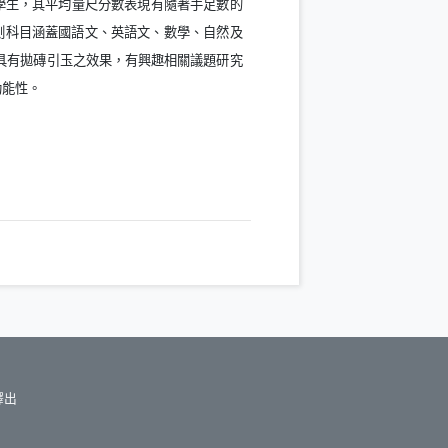
學生，其平均量尺分數表現有隨著手足數的
測科目涵蓋國語文、英語文、數學、自然及
具有拋磚引玉之效果，有興趣相關議題研究
）
功能性。
釋出