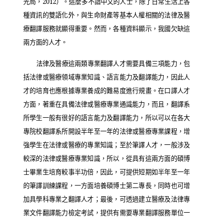
光局，
2012
）。這麼多不諳中文的人士，除了日常生活上各
種資訊的雙語化外，與生命財產等基本人權相關的法律及醫
療翻譯服務就顯得重要。然而，各種資料顯示，我國欠缺這
兩方面的人才。
法律及醫療這兩類專業翻譯人才需要具備三項能力，包
括法律或醫療領域專業知識、語言能力及翻譯能力，因此人
才的培育也應根據專業養成的難易度進行規畫。在口譯人才
方面，著重在具備法律或醫療專業通識能力，而且，翻譯系
所學生一般有很好的語言能力及翻譯能力，所以可以在各大
專院校翻譯系所開設半年至一年的法律或醫療專業課程，增
強學生在法律或醫療的專業知識；至於筆譯人才，一般涉及
較深的法律或醫療專業知識，所以，從具有這兩方面的碩博
士畢業生培育較事半功倍，因此，可提供短期如半年至一年
的筆譯訓練課程，一方面培養碩博士第二專長，同時也可增
加具學科專業之翻譯人才；最後，可透過建立醫療及法律專
業文件翻譯能力檢定考試，提供有需要專業翻譯服務單位一