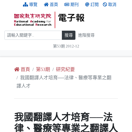
跳到主要內容
:::
導覽
首頁
期刊
訂閱
取消
搜尋
搜尋
進階搜尋
第53期 2012-12
:::
首頁
第53期
研究紀要
我國翻譯人才培育──法律、醫療等專業之翻
譯人才
我國翻譯人才培育──法
律、醫療等專業之翻譯人