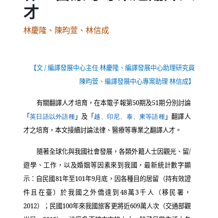
才
林慶隆、陳昀萱、林信成
【文
/
編譯發展中心主任 林慶隆、編譯發展中心助理研究員
陳昀萱、編譯發展中心專案助理 林信成】
有關翻譯人才培育，在本電子報第
50
期及
51
期分別討論
（另開新視窗）
（另開新視窗
「
英日語以外語種
」及「
越、印尼、泰、柬等語種
」翻譯人
才之培育，本文接續討論法律、醫療等專業之翻譯人才。
隨著全球化與我國社會發展，各類外籍人士因觀光、留
/
遊學、工作，以及婚姻等因素來到我國，最新統計數字顯
示：自民國
81
年至
101
年
9
月底，因各種目的居留（持有效證
件且在臺）於我國之外僑達到
48
萬
3
千人（移民署，
2012
）；民國
100
年來我國旅客更將近
609
萬人次（交通部觀