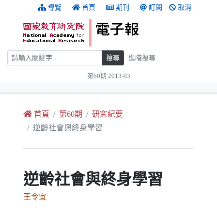
跳到主要內容
:::
導覽
首頁
期刊
訂閱
取消
搜尋
搜尋
進階搜尋
第60期 2013-03
:::
首頁
第60期
研究紀要
逆齡社會與終身學習
逆齡社會與終身學習
王令宜