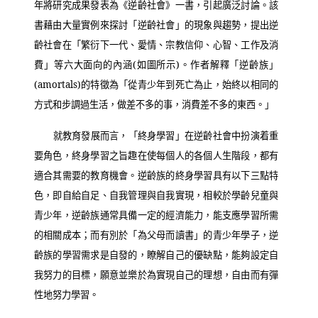
年將研究成果發表為《逆齡社會》一書，引起廣泛討論。該
書藉由大量實例來探討「逆齡社會」的現象與趨勢，提出逆
齡社會在「繁衍下一代、愛情、宗教信仰、心智、工作及消
費」等六大面向的內涵
(
如圖所示
)
。作者解釋「逆齡族」
(amortals)
的特徵為「從青少年到死亡為止，始終以相同的
方式和步調過生活，做差不多的事，消費差不多的東西。」
就教育發展而言，「終身學習」在逆齡社會中扮演着重
要角色，終身學習之旨趣在使每個人的各個人生階段，都有
適合其需要的教育機會。逆齡族的終身學習具有以下三點特
色，即自給自足、自我管理與自我實現，相較於學齡兒童與
青少年，逆齡族通常具備一定的經濟能力，能支應學習所需
的相關成本；而有別於「為父母而讀書」的青少年學子，逆
齡族的學習需求是自發的，瞭解自己的優缺點，能夠設定自
我努力的目標，願意並樂於為實現自己的理想，自由而有彈
性地努力學習。