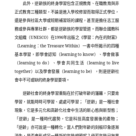
此外，逆齡族的終身學習包含正規教育、在職教育與非
正式教育三種類型，不論是進入學校修習而取得正式學位，
還是參與社區大學或短期補習班的課程，甚至是擔任志工服
務或參與專業社群，都是逆齡族的學習管道。而聯合國教科
文組織（
UNESCO
）在
1996
年出版之《學習：內在的財富》
（
Learning
：
the Treasure Within
）一書中所揭示的四種
基本學習，即學會認知（
learning to know
）、學會做事
（
learning to do
）、學會共同生活（
learning to live
together
）以及學會發展（
learning to be
），則是逆齡社
會中不可或缺的終身學習要項。
逆齡社會的終身學習重點在於打破年齡的藩籬，只要肯
學習，就能時時可學習、處處可學習；「逆齡」是一種社會
現象，它是多元化和高齡化社會中生活的新心態與新型態；
「逆齡」是一種時代趨勢，它是科技高度發展後的產物；
「逆齡」亦可說是一種轉化，當人們對年齡的刻板印象逐漸
消失，是否會形成另一種新的年齡規範呢？倘若年齡已無界