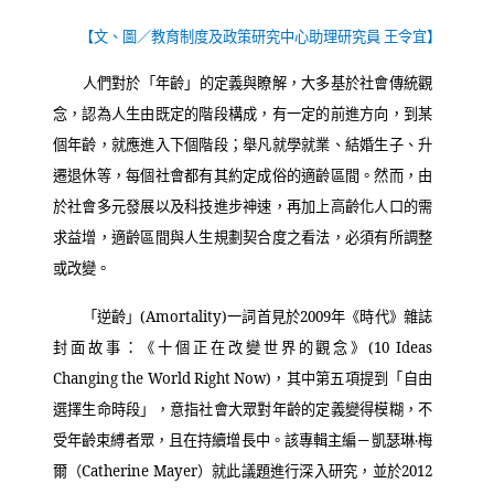
【文、圖／教育制度及政策研究中心助理研究員 王令宜】
人們對於「年齡」的定義與瞭解，大多基於社會傳統觀
念，認為人生由既定的階段構成，有一定的前進方向，到某
個年齡，就應進入下個階段；舉凡就學就業、結婚生子、升
遷退休等，每個社會都有其約定成俗的適齡區間。然而，由
於社會多元發展以及科技進步神速，再加上高齡化人口的需
求益增，適齡區間與人生規劃契合度之看法，必須有所調整
或改變。
「逆齡」
(Amortality)
一詞首見於
2009
年《時代》雜誌
封面故事：《十個正在改變世界的觀念》
(10 Ideas
Changing the World Right Now)
，其中第五項提到「自由
選擇生命時段」，意指社會大眾對年齡的定義變得模糊，不
受年齡束縛者眾，且在持續增長中。該專輯主編－凱瑟琳‧梅
爾（
Catherine Mayer
）就此議題進行深入研究，並於
2012