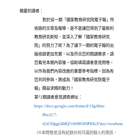
親愛的讀者：
對於這一期「國家教育研究院電子報」所
收錄的文章及報導，是不是讓您得到了最新的
教育研究新知、並深入了解「國家教育研究
院」的努力了呢？為了讓下一期的電子報的出
版收錄更加充實、以及符合您的閱讀需求，請
您看完本期內容後，協助填寫讀者意見問卷，
以作為我們內容改進的重要參考指標。因為有
您共同參與，將成為「國家教育研究院電子
報」精益求精的動力！
第
期讀者意見調查網址：
72
https://docs.google.com/forms/d/1SgA6m-
Pbx1C7-
iGiClQqgGI0IQ7xWf9U0NP8XcI7dzc/viewform
（另開新視窗）
（※本問卷並沒有紀錄任何可識別個人的資訊，