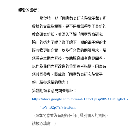
親愛的讀者：
對於這一期「國家教育研究院電子報」所
收錄的文章及報導，是不是讓您得到了最新的
教育研究新知、並深入了解「國家教育研究
院」的努力了呢？為了讓下一期的電子報的出
版收錄更加充實、以及符合您的閱讀需求，請
您看完本期內容後，協助填寫讀者意見問卷，
以作為我們內容改進的重要參考指標。因為有
您共同參與，將成為「國家教育研究院電子
報」精益求精的動力！
第
期讀者意見調查網址：
76
https://docs.google.com/forms/d/1hmcLpBjr98S3TtaSJjjtI
（另開新視窗）
4roY_B2p7Y/viewform
（※本問卷並沒有紀錄任何可識別個人的資訊，
請放心填寫。）