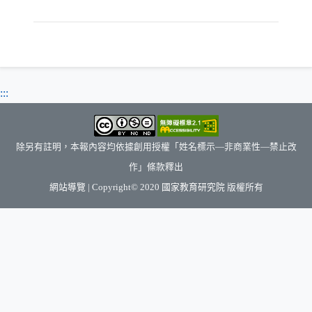
:::
除另有註明，本報內容均依據創用授權「姓名標示—非商業性—禁止改
作」條款釋出
（另開新視窗）
網站導覽
| Copyright© 2020
國家教育研究院
版權所有