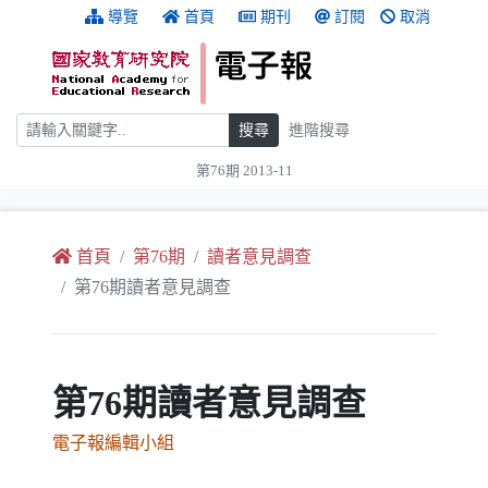
跳到主要內容
:::
導覽
首頁
期刊
訂閱
取消
搜尋
搜尋
進階搜尋
第76期 2013-11
:::
首頁
第76期
讀者意見調查
第76期讀者意見調查
第76期讀者意見調查
電子報編輯小組