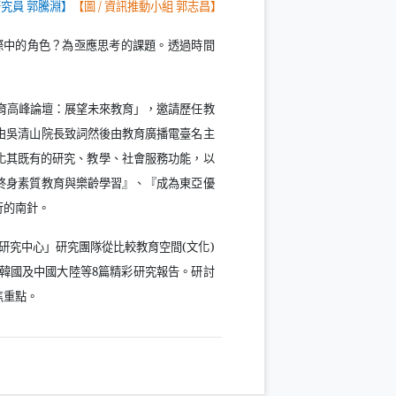
究員 郭騰淵】
【圖
/
資訊推動小組 郭志昌】
際中的角色？為亟應思考的課題。透過時間
育高峰論壇：展望未來教育」，邀請歷任教
由吳清山院長致詞然後由教育廣播電臺名主
化其既有的研究、教學、社會服務功能，以
終身素質教育與樂齡學習』、『成為東亞優
行的南針。
研究中心」研究團隊從比較教育空間
(
文化
)
韓國及中國大陸等
8
篇精彩研究報告。研討
焦重點。