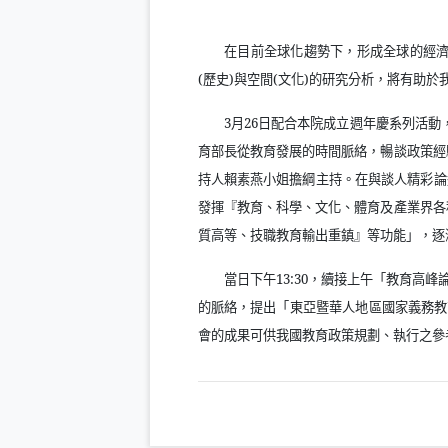
在目前全球化趨勢下，形成全球的經
(
歷史
)
與空間
(
文化
)
的研究分析，將有助於
3
月
26
日配合本院成立週年慶系列活動
育部長從教育發展的時間脈絡，暢談政策經
持人賴素燕小姐擔綱主持。在與談人精彩論
發揮『教育、科學、文化、體育及產業界各
質高等、技職教育輸出重鎮』等功能」，逐
當日下午
13:30
，續接上午「教育高峰
的脈絡，提出「東亞暨華人地區國家義務教
會的成果可供我國教育政策規劃、執行之參