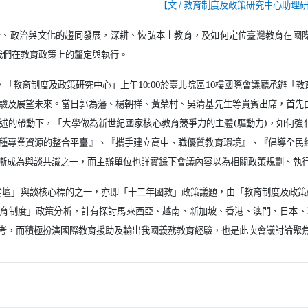
【文
/
教育制度及政策研究中心助理研
濟、政治與文化的趨同發展，深耕、恢弘本土教育，及如何定位臺灣教育在國
我們在教育政策上的釐定與執行。
，「教育制度及政策研究中心」上午
10:00
於臺北院區
10
樓國際會議廳承辦「教
驗及展望未來。當日郭為藩、楊朝祥、黃榮村、吳清基先生等貴賓出席，首先
述的帶動下，「大學做為新世紀國家核心教育競爭力的主體
(
驅動力
)
，如何強
種專業資源的整合平臺』、『攜手建立高中、職優質教育環境』、『倡導全民
漸成為與談共識之一，而主辦單位也詳實錄下會議內容以為相關政策規劃、執
論壇」與談核心標的之一，亦即「十二年國教」政策議題，由「教育制度及政策
育制度」政策分析，計有探討馬來西亞、越南、新加坡、香港、澳門、日本、
考，而積極扮演國際教育援助及輸出我國義務教育經驗，也是此次會議討論聚