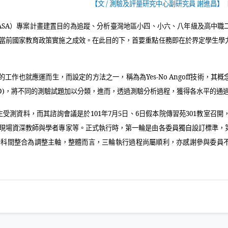
【文
/
測驗及評量研究中心副研究員 謝進昌】
ASA
）專案計畫建置目的為追蹤、分析臺灣地區小四、小六、八年級及高中職
當前國家教育政策實施之成效。在此目的下，首要重點任務即在於界定學生學
的工作也就應運而生，而設定的方法之一，稱為為
Yes-No Angoff
技術，其概
D)
，將不同的測驗試題加以分類，進而，透過測驗分析過程，獲得各水平的通
生受測資料，而其諮詢會議是於
101
年
7
月
5
日、
6
日假本院傳習苑
301
教室召開
現場資深教師與學者專家等。正式執行時，第一輪是由各委員獨自設訂標準，
分科間整合為調整主軸，整體而言，三輪執行過程尚屬順利，亦感謝參與委員