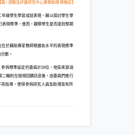
【圖
/
測驗及評量研究中心專案助理 蔡翰征】
二年級學生學習成就表現，藉以探討學生學
力表現標準，進而，觀察學生是否達到預期
念在於藉助專家教師根據各水平的表現標準
過分數。
，參與標準設定的委員計
26
位，地區來源涵
第二輪則在檢視回饋訊息後，由委員們進行
不吝指導，使得參與研究人員及助理皆有所