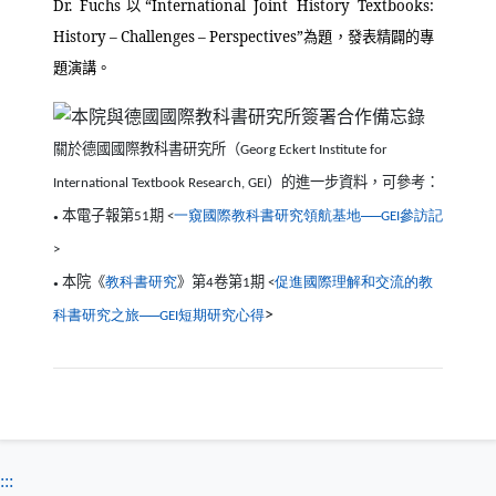
Dr. Fuchs
以“
International Joint History Textbooks:
History – Challenges – Perspectives”
為題，發表精闢的專
題演講。
關於
德國國際教科書研究所（
Georg Eckert Institute for
）的進一步資料，可參考：
International Textbook Research, GEI
本電子報第
期
一窺國際教科書研究領航基地
參訪記
（另開
──
51
<
GEI
●
>
本院《
教科書研究
》第
卷第
期
促進國際理解和交流的教
（另開新視窗）
4
1
<
●
科書研究之旅
短期研究心得
（另開新視窗）
──
>
G
EI
:::