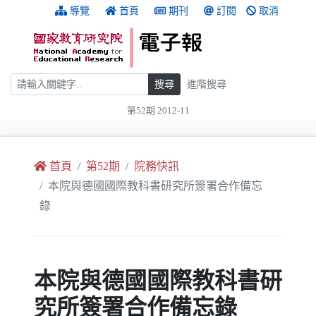
跳到主要內容
:::
導覽
首頁
期刊
訂閱
取消
搜尋
搜尋
進階搜尋
第52期 2012-11
:::
首頁
第52期
院務快訊
本院與德國國際教科書研究所簽署合作備忘
錄
本院與德國國際教科書研
究所簽署合作備忘錄