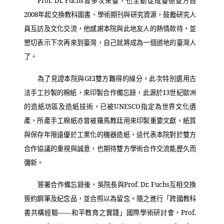
Prof. Dr. Fuchs
曾多次來臺，也主動促成臺德雙方自
2008
年起交換教科圖書、學術期刊與研究資源，鼓勵研究人
員互訪及文化交流，他感謝本院與此地友人的熱情款待，並
懇切表示下次再來到臺灣，自己就將成為一個道地的臺灣人
了。
為了見證本院與
GEI
雙方難得的緣分，此次特別選用古
法手工抄製的棉紙，來印製合作備忘錄，此源於
13
世紀歐洲
的造紙坊區及造紙技術，已被
UNESCO
指定為世界文化遺
產，所產手工棉紙亦曾被羅馬教廷用來印製重要文獻，紙質
與保存年限遠優於工業化的機器造紙，這代表本院對於雙方
合作協議的重視與誠意，也期待雙方學術合作交流能歷久而
彌新。
簽署合作備忘錄後，吳院長與
Prof. Dr. Fuchs
互相交換
簽約鋼筆及紀念品，並合照以為留念。隨之進行「跨國教科
書共構經驗
――
和平教育之實踐」國際學術研討會，
Prof.