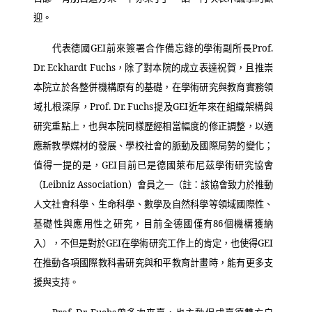
迎。
代表德國
GEI
前來簽署合作備忘錄的學術副所長
Prof.
Dr. Eckhardt Fuchs
，除了對本院的成立表達祝賀，且推崇
本院立於各整併機構原有的基礎，在學術研究與教育實務領
域扎根深厚，
Prof. Dr. Fuchs
提及
GEI
近年來在組織架構與
研究重點上，也與本院同樣歷經相當幅度的修正調整，以適
應新教學媒材的發展、學校社會的脈動及國際局勢的變化；
值得一提的是，
GEI
目前已是德國萊布尼茲學術研究協會
（
Leibniz Association
）會員之一（註：該協會致力於推動
人文社會科學、生命科學、數學及自然科學等領域國際性、
基礎性與應用性之研究，目前全德國僅有
86
個機構獲納
入），不但是對於
GEI
在學術研究工作上的肯定，也使得
GEI
在推動各項國際教科書研究與和平教育計畫時，能有更多支
援與支持。