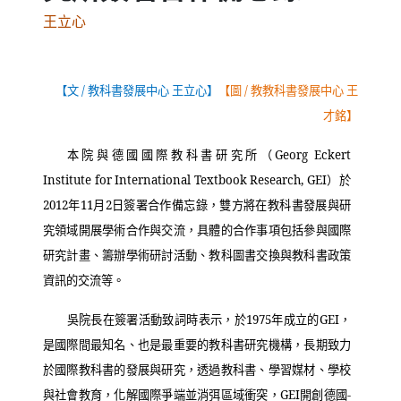
王立心
【文
/
教科書發展中心 王立心】
【圖
/
教教科書發展中心 王
才銘】
本院與德國國際教科書研究所（
Georg Eckert
Institute for International Textbook Research, GEI
）於
2012
年
11
月
2
日簽署合作備忘錄，雙方將在教科書發展與研
究領域開展學術合作與交流，具體的合作事項包括參與國際
研究計畫、籌辦學術研討活動、教科圖書交換與教科書政策
資訊的交流等。
吳院長在簽署活動致詞時表示，於
1975
年成立的
GEI
，
是國際間最知名、也是最重要的教科書研究機構，長期致力
於國際教科書的發展與研究，透過教科書、學習媒材、學校
與社會教育，化解國際爭端並消弭區域衝突，
GEI
開創德國
-