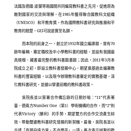
法國及德國
-
波蘭等兩國間共同編寫教科書之先河，促進原為
敵對國家的交流與理解，在
1985
年獲得聯合國教科文組織
（
UNESCO
）和平教育獎，作為國際教科書研究與推展和平
教育的翹楚，
GEI
可說是實至名歸。
而本院的前身之一，創立於
1932
年國立編譯館，曾有
70
餘年編輯、審定職校及中小學教科書的經驗，並設有我國最
具規模、藏書最完整的教科書圖書館；因此，
2011
年
3
月本
院成立之初，即設立教科書發展中心，期望奠基過去編審教
科書的豐富經驗，以及現今辦理教科書審定的實務基礎，深
化教科書研究，並據以擘畫前瞻的教科書政策。
吳院長並以簽署合作備忘錄的日期妙喻：“
11
”代表著
臺、德兩方
Number One
（第
1
）學術機構的合作，而“
2
”則
代表
Victory
（勝利）的手勢，期望雙方的合作交流產生綜
效，帶動雙邊教科書研究發展的新契機。最後，吳院長並以
古諺「有朋自遠方來，不亦樂乎」一語，再次表示誠摰的歡