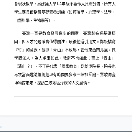
會現狀教學，另建議大學
1-2
年級不要作太具體分流，所有大
學生應具備整體基礎素養訓練（如經濟學、心理學、法學、
自然科學、生物學等）。
臺灣一直是教育發展進步的國家，臺灣製造業基礎穩
固，但人才問題確實值得關注，最後他還引用文人鄭板橋寫
『竹』的意欲，緊抓「青山」不放鬆，管他東西南北風，做
學問如人，為人處事如此，教育不也如此；而此「青山」
（清山 ？），不正是代表「國家教育」送給吳院長，院長也
再次當面邀請蕭總經理有時間要多來三峽祖師廟、鶯歌陶瓷
博物館走走，探訪三峽地區淳樸的人文風情。
:::