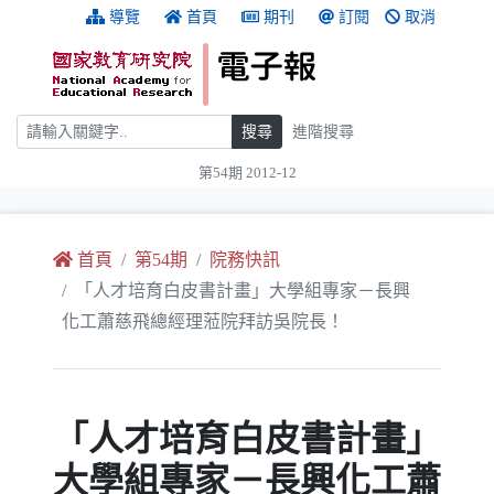
跳到主要內容
:::
導覽
首頁
期刊
訂閱
取消
搜尋
搜尋
進階搜尋
第54期 2012-12
:::
首頁
第54期
院務快訊
「人才培育白皮書計畫」大學組專家－長興
化工蕭慈飛總經理蒞院拜訪吳院長！
「人才培育白皮書計畫」
大學組專家－長興化工蕭