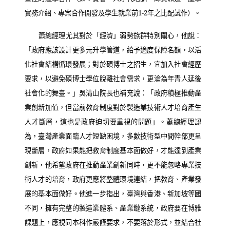
實務介紹、專案合作開發及學生就業前
1-2
年之比配試作）。
蕭總經理尤其對於「經濟」弱勢族群特別關心，他說：
「政府應該設計更多元升學管道，給予適度保障名額，以活
化社會結構循環發展；對於碩博士之招生，宜加入社會經歷
要求，以避免碩博士學位脫離社會需求，更淪為年青人延後
社會化的舞臺。」吳清山院長也補充說：「政府積極推動產
業創新加值，但當前教育制度對於製造業技術人才培育產生
人才斷層，這也是政府迫切要重視的問題」。蕭總經理認
為，臺灣產業面臨人才短缺困境，多數技術型中間幹部更呈
現斷層，政府如果能把教育制度基本面做好，才能達到產業
創新，他希望政府在推動產業創新同時，更不能忽略專業技
術人才的培育，政府更應將整體環境連結，把教育、產業發
展的基本面做好。他進一步指出，臺灣與香港、新加坡等國
不同，擁有完整的製造業體系、產業鏈系統，政府要在博雅
課題上，應視同本科作嚴謹要求，不要落於形式，並結合社