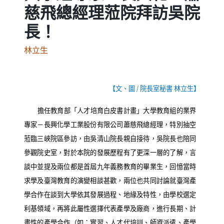
慈飛總經理蒞院拜訪吳院
長！
林立生
【文、圖
/
院長室秘書 林立生】
擔任教育部「人才培育白皮書計畫」大學教育組的業界
專家－長興化學工業股份有限公司蕭慈飛總經理，特別抽空
蒞臨三峽院區參訪，由吳清山院長親自接待，吳院長也陪同
參觀院史室，對於本院的發展歷程有了更深一層的了解，言
談中並提及兩位都是首屆九年義務教育的畢業生，回憶當時
求學及臺灣教育的演變相談甚歡，兩位也共同討論就臺灣產
學合作在談到大學依其發展過程、地緣及特性，由學校選定
利基領域，再將此屬性選擇代表產學及廠商，進行長期、計
畫性的產學合作（如：實習、人才代培訓、師資派遣、產學