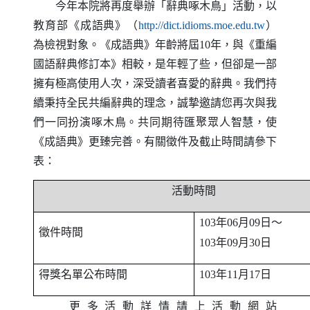
今年本院將再度舉辦「辭典啄木鳥」活動，以
（另開新
教育部《成語典》（
http
://
dict
.
idioms
.
moe
.
edu
.
tw
）
為檢視對象。《成語典》年齡將屆10年，與《重編
國語辭典修訂本》相較，是年輕了些，但卻是一部
擁有極高使用人次，深受讀者喜愛的辭典。我們持
續秉持全民共編辭典的理念，誠摯邀請您再次與我
們一同扮演啄木鳥。共同期待匯聚眾人智慧，使
《成語典》更臻完善。有關徵件及截止時間請參下
表：
活動時間
年
月
日～
103
06
09
徵件時間
年
月
日
103
09
30
得獎名單公布時間
年
月
日
103
11
17
更多活動詳情請上活動網站