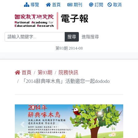
跳到主要內容
:::
導覽
首頁
期刊
訂閱
取消
搜尋
搜尋
進階搜尋
第93期 2014-08
:::
首頁
第93期
院務快訊
「2014辭典啄木鳥」活動邀您一起dododo
Previous
Next