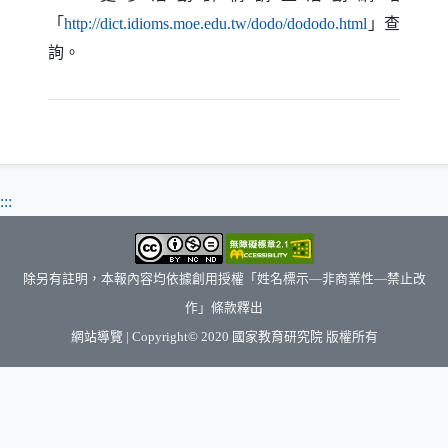
「
」查
（另開新視
http://dict.idioms.moe.edu.tw/dodo/dododo.html
詢。
:::
除另有註明，本報內容均依據創用授權「姓名標示—非商業性—禁止改
作」條款釋出
（另開新視窗）
網站導覽
| Copyright© 2020
國家教育研究院
版權所有