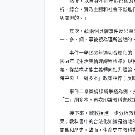
然後，以自身不同年齡撰寫的自
析、綜合，實乃主體和社會不斷進
切關聯的。」
其次，藉兩個具體事件反思臺灣
一、多、綱、等被視為理所當然的
事件一舉
1989
年適切合理化的
國
64
年《生活與倫理課程標準》規
義、從結構功能主義轉向批判理論
時中央「一綱多本」政策相悖；反
事件二舉微調課綱爭議為例，描
「二」綱多本。再次印證教科書政
接下來，歐教授進一步分析教科
果；教科書中的合法化知識是複雜
關係和歷史。故而，生命史在教科