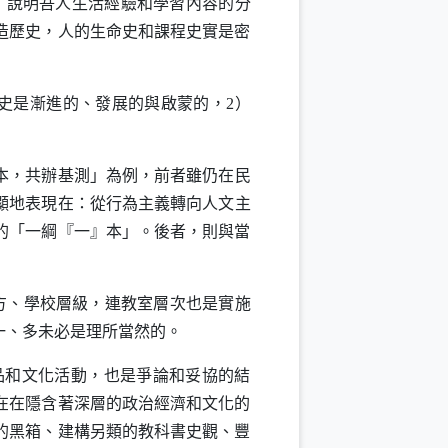
，說明吾人生活經驗和學習內容的分
造歷史，人的生命史和課程史實是密
史是漸進的、發展的與啟蒙的，
2
）
本，共辦基測」為例，前者雖仍在民
顯地表現在：從行為主義轉向人文主
的「一綱『一』本」。後者，則與當
方、學校層級，連教室層次也是實施
一、多未必是理所當然的。
和文化活動，也是爭論和妥協的結
在在隱含著深層的政治經濟和文化的
的黑箱、建構另類的教科書史觀、豐