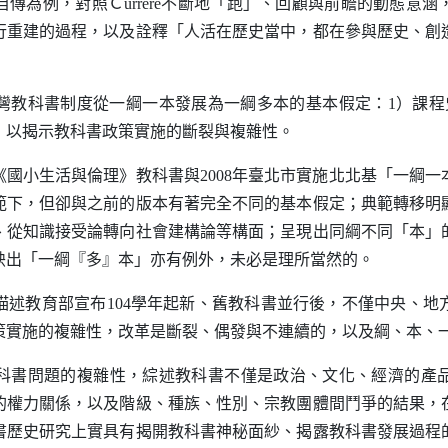
傳為例，對照Ｃ
urrere
不斷地「跑」、回顧與前瞻的動態意涵
行重建的過程，以及詮釋「人活在歷史當中，都在參與歷史、創
教科書制度從一綱一本發展為一綱多本的基本假定：
1
）課程
，以揭示教科書政策實施的斷裂與複雜性。
《國小生活與倫理》教科書與
2008
年臺北市實施北北基「一綱一
範下，但卻與之前的版本有著完全不同的基本假定；典範轉移明
、從知識接受論轉向社會建構論等構面；呈現出同綱不同「本」
映出「一綱『多』本」亦有例外，未必是理所當然的。
述教育部宣布
104
學年起新、舊教科書並行後，不僅中央、地
策實施的複雜性，改革是斷裂、偶發與不連續的，以及綱、本、
書問題的複雜性，綜述教科書不僅是政治、文化、經濟的產品
的權力關係，以及階級、種族、性別、宗教團體間鬥爭的結果，
書歷史研究上實具有揭開教科書神秘面紗、揭露教科書發展過程