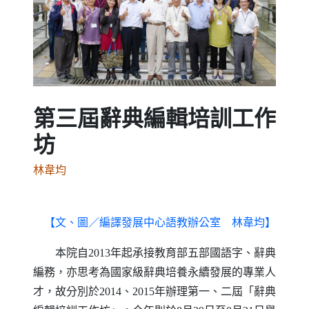
Previous
Next
第三屆辭典編輯培訓工作
坊
林韋均
【文、圖／編譯發展中心語教辦公室 林韋均】
本院自
2013
年起承接教育部五部國語字、辭典
編務，亦思考為國家級辭典培養永續發展的專業人
才，故分別於
2014
、
2015
年辦理第一、二屆「辭典