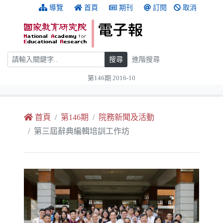
跳到主要內容
:::
導覽
首頁
期刊
訂閱
取消
搜尋
搜尋
進階搜尋
第146期 2016-10
:::
首頁
第146期
院務新聞及活動
第三屆辭典編輯培訓工作坊