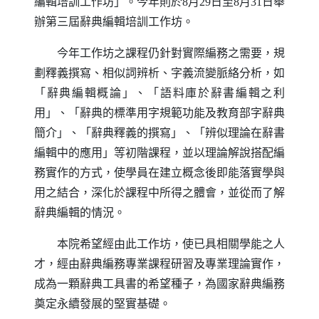
編輯培訓工作坊」。今年則於
8
月
29
日至
8
月
31
日舉
辦第三屆辭典編輯培訓工作坊。
今年工作坊之課程仍針對實際編務之需要，規
劃釋義撰寫、相似詞辨析、字義流變脈絡分析，如
「辭典編輯概論」、「語料庫於辭書編輯之利
用」、「辭典的標準用字規範功能及教育部字辭典
簡介」、「辭典釋義的撰寫」、「辨似理論在辭書
編輯中的應用」等初階課程，並以理論解說搭配編
務實作的方式，使學員在建立概念後即能落實學與
用之結合，深化於課程中所得之體會，並從而了解
辭典編輯的情況。
本院希望經由此工作坊，使已具相關學能之人
才，經由辭典編務專業課程研習及專業理論實作，
成為一顆辭典工具書的希望種子，為國家辭典編務
奠定永續發展的堅實基礎。