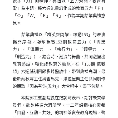
景字「力」的精神，典禮以「五力齊開，教育有
愛」為主題，將六週能量幻化成的教育五力「Ｐ」
「Ｏ」「Ｗ」「Ｅ」「Ｒ」，作為本期結業典禮意
象。
結業典禮以「群英齊閃耀，躍動
153
」的表演
揭開序幕，凝聚象徵
153
期教育五力（「專業
力」、「溝通力」、「執行力」、「領導力」、
「創造力」），結合時下潮流的舞曲，共同激盪出
教育熱誠，轉化成教育的動能，在「
153
期
憶我
想」六週儲訓回顧影片撥放中，帶到典禮高潮，最
後於蔡秋婷主任與查馬克．法拉屋樂主任共同創作
的期歌「因為有你
(
五力
)
」大合唱中，畫下句點。
本院郭工賓副院長在致詞時表示，期許未來學
員們，能夠將這六週所學、十二年課綱核心素養
「自發、互動、共好」的精神落實在教育現場，營