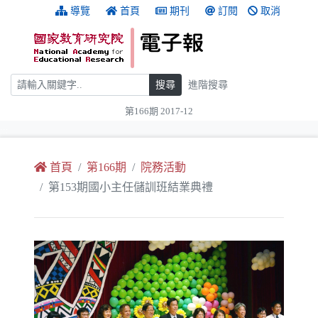
跳到主要內容
:::
導覽
首頁
期刊
訂閱
取消
搜尋
搜尋
進階搜尋
第166期 2017-12
:::
首頁
第166期
院務活動
第153期國小主任儲訓班結業典禮