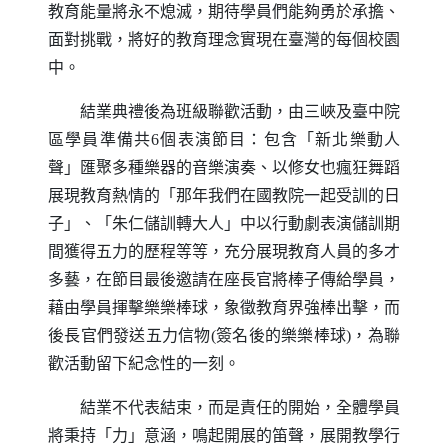
教育能量將永不熄滅，期待學員們能夠勇於承擔、
面對挑戰，將好的教育理念實現在臺灣的每個校園
中。
結業典禮後為班級聯歡活動，由三峽及臺中院
區學員準備共
6
個表演節目：包含「新北樂動人
聲」匯聚多種樂器的音樂演奏、以修女也瘋狂舞蹈
展現教育熱情的「那年我們在國教院一起受訓的日
子」、「朱仁儲訓轉大人」中以行動劇表演儲訓期
間獲得五力的歷程等等，充分展現教育人員的多才
多藝，在節目最後邀請在座長官將棒子傳給學員，
藉由學員揮擊樂樂棒球，象徵教育界強棒出擊，而
後長官們發送五力信物
(
簽名後的樂樂棒球
)
，為聯
歡活動留下紀念性的一刻。
結業不代表結束，而是責任的開始，全體學員
將秉持「力」意涵，鳴起開展的笛聲，展開教學行