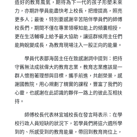
造好的教育風氣，期待為下一代的孩子形塑未來
力，亦期許學員能盡快考上校長，把燈提高，照亮
更多人；最後，特別要感謝辛苦陪伴學員們的師傅
校長們，期間不僅在專業領導知能上的傾囊相授，
更在生活輔導上給予最大協助，讓這群候用主任們
能夠蛻變成長，為教育現場注入一股正向的能量。
學員代表鄒海茵主任在致感謝詞中提到：把持
守舊無法成就偉大的教育志業，教育志業應該是一
群人懷抱著理想與目標，攜手前進，共創榮景，感
謝國教院，用心規劃了精實的課程，豐富了我們的
心靈，也感謝在此認識的夥伴一路上的彼此互相扶
持。
師傅校長代表林宜城校長在發言時表示：在學
校行政人員短缺的狀況下，若學員們將這六週所學
到的、所感受到的教育能量，帶回到教育崗位上，