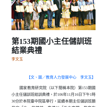
Previous
Next
第153期國小主任儲訓班
結業典禮
李文玉
【文、圖／教育人力發展中心 李文玉】
國家教育研究院（
以下簡稱本院
）
第
153
期國
小主任儲訓班結訓典禮，於
106
年
11
月
16
日下午
1
時
30
分於本院臺中院區舉行，延續本期主任儲訓班願