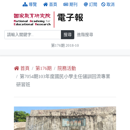
跳到主要內容
:::
導覽
首頁
期刊
訂閱
取消
搜尋
搜尋
進階搜尋
第176期 2018-10
:::
首頁
第176期
院務活動
第7054期103年度國民小學主任儲訓回流專業
研習班