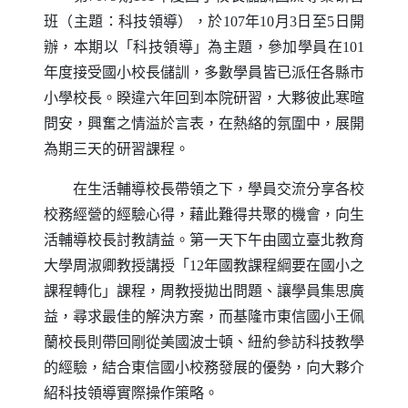
班（主題：科技領導），於107年10月3日至5日開
辦，本期以「科技領導」為主題，參加學員在101
年度接受國小校長儲訓，多數學員皆已派任各縣市
小學校長。睽違六年回到本院研習，大夥彼此寒暄
問安，興奮之情溢於言表，在熱絡的氛圍中，展開
為期三天的研習課程。
在生活輔導校長帶領之下，學員交流分享各校
校務經營的經驗心得，藉此難得共聚的機會，向生
活輔導校長討教請益。第一天下午由國立臺北教育
大學周淑卿教授講授「12年國教課程綱要在國小之
課程轉化」課程，周教授拋出問題、讓學員集思廣
益，尋求最佳的解決方案，而基隆市東信國小王佩
蘭校長則帶回剛從美國波士頓、紐約參訪科技教學
的經驗，結合東信國小校務發展的優勢，向大夥介
紹科技領導實際操作策略。