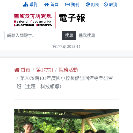
跳到主要內容
:::
導覽
首頁
期刊
訂閱
取消
搜尋
搜尋
進階搜尋
第177期 2018-11
:::
首頁
第177期
院務活動
第7079期101年度國小校長儲訓回流專業研習
班（主題：科技領導）