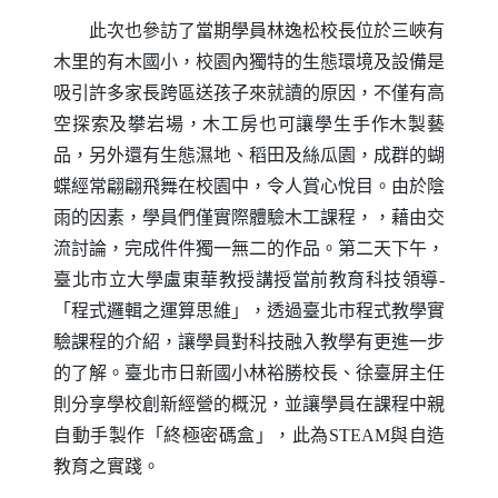
此次也參訪了當期學員林逸松校長位於三峽有
木里的有木國小，校園內獨特的生態環境及設備是
吸引許多家長跨區送孩子來就讀的原因，不僅有高
空探索及攀岩場，木工房也可讓學生手作木製藝
品，另外還有生態濕地、稻田及絲瓜園，成群的蝴
蝶經常翩翩飛舞在校園中，令人賞心悅目。由於陰
雨的因素，學員們僅實際體驗木工課程，，藉由交
流討論，完成件件獨一無二的作品。第二天下午，
臺北市立大學盧東華教授講授當前教育科技領導-
「程式邏輯之運算思維」，透過臺北市程式教學實
驗課程的介紹，讓學員對科技融入教學有更進一步
的了解。臺北市日新國小林裕勝校長、徐臺屏主任
則分享學校創新經營的概況，並讓學員在課程中親
自動手製作「終極密碼盒」，此為
STEAM
與自造
教育之實踐。