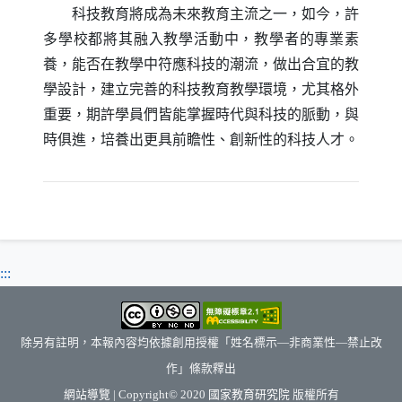
科技教育將成為未來教育主流之一，如今，許
多學校都將其融入教學活動中，教學者的專業素
養，能否在教學中符應科技的潮流，做出合宜的教
學設計，建立完善的科技教育教學環境，尤其格外
重要，期許學員們皆能掌握時代與科技的脈動，與
時俱進，培養出更具前瞻性、創新性的科技人才。
:::
除另有註明，本報內容均依據創用授權「姓名標示—非商業性—禁止改
作」條款釋出
（另開新視窗）
網站導覽
| Copyright© 2020
國家教育研究院
版權所有