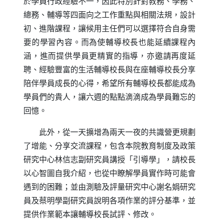
於學員行政經驗不一，因此特別針對教務、學務、
總務、輔導等四面向之工作重點與相關法規，設計
初、進階課程，讓候用主任們可以選擇符合自身需
要的學習內容。而為使輔導校長也能延續課程內
涵，進而提供學員更精實的指導，亦邀請再度延
聘、經驗豐富的生活輔導校長與在座輔導校長分享
陪伴學員成長的心得，希望所有輔導校長都能成為
學員們的貴人，讓六週的點點滴滴成為學員難忘的
回憶。
此外，從一天擴增為兩天一夜的共識營更規劃
了增能、分享交流課程，包含本院教育制度及政策
研究中心林信志副研究員講授「引導學」，請校長
以心智圖自我介紹，也從中瞭解學員實作時可能會
遇到的困難；並由測驗及評量研究中心謝名娟研究
員及蔡明學副研究員說明各項作業的評分基準，並
提供作業範本讓輔導校長試評、修改。