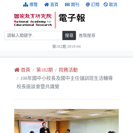
跳到主要內容
:::
導覽
首頁
期刊
訂閱
取消
搜尋
搜尋
進階搜尋
第182期 2019-04
:::
首頁
第182期
院務活動
108年國中小校長及國中主任儲訓班生活輔導
校長座談會暨共識營