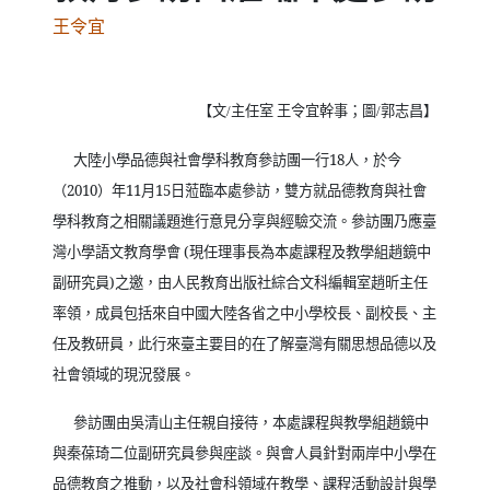
王令宜
【文
主任室
王令宜幹事；圖
郭志昌】
/
/
大陸小學品德與社會學科教育參訪團一行
18
人，於今
（
2010
）年
11
月
15
日蒞臨本處參訪，雙方就品德教育與社會
學科教育之相關議題進行意見分享與經驗交流。參訪團乃應臺
灣小學語文教育學會
(
現任理事長為本處課程及教學組趙鏡中
副研究員
)
之邀，由人民教育出版社綜合文科編輯室趙昕主任
率領，成員包括來自中國大陸各省之中小學校長、副校長、主
任及教研員，此行來臺主要目的在了解臺灣有關思想品德以及
社會領域的現況發展。
參訪團由吳清山主任親自接待，本處課程與教學組趙鏡中
與秦葆琦二位副研究員參與座談。與會人員針對兩岸中小學在
品德教育之推動，以及社會科領域在教學、課程活動設計與學