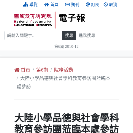
跳到主要內容
:::
導覽
首頁
期刊
訂閱
取消
搜尋
搜尋
進階搜尋
第6期 2010-12
:::
首頁
第6期
院務活動
大陸小學品德與社會學科教育參訪團蒞臨本
處參訪
大陸小學品德與社會學科
教育參訪團蒞臨本處參訪