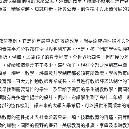
成為快樂而稱職的未來公民，這樣的改革，持續不斷地在進行著
願景：精緻卓越、知識創新、社會公義、適性揚才與永續發展的
育為例，它是近年最重大的教育改革，想要達成適性揚才與社
的素養平均分數都在全世界名列前茅。但是，孩子們的學習動機
趨勢，例如，
15
歲孩子的數學程度，全世界第四名，但前後段差
」，成績和猜測差不了多少。這些孩子，現在全部要進到高中職
願景，課程、教學、評量及升學制度都必須有所改變，學校教育
教育部一直大力推動教師專業成長、並且進行教師評鑑法制化的
及早找到需要幫忙的學生，及早給予需要的學生補救教學。而國
裡將有許多適性揚才的設計，例如，它讓學生到了高中二年級，
育部的協作機制，讓未來的大學入學考招，可以提供不同版本的
育的適性揚才與社會公義只是一項。技職教育的再造、高等
養的加強、國際的視野的提昇、美感教育的推廣、家庭及樂齡教