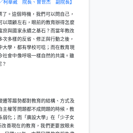
／柯華葳 院長、曾世杰 副院長】
票了。這個時機，我們可以問自己，
可以環顧左右，眼前的教育辦得怎麼
富庶與國家永續之基石？而當年教改
多次多樣的反省、修正與行動之後，
中大學，都有學校可唸；而在教育現
今社會中像呼吸一樣自然的共識。雖
呢？
變遷等趨勢都對教育的結構、方式及
自主權等問題都不成問題的時候，教
系弱化；而「廣設大學」在「少子女
斷改善現在的教育，我們更要放眼未