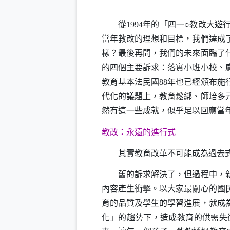
從
1994
年的「四一○教改大遊
當年教改的理想和目標，我們達成
樣？最後再問，我們的未來面臨了
的四個主要訴求：落實小班小校、
教育基本法民國
88
年也已經頒布施
代化的議題上，教育鬆綁、師培多
然有這一些成就，似乎足以回應當
教改：永遠的進行式
其實教育改革不可能成為過去式
舊的訴求解決了，但過程中，新
內容產生衝擊。以大家最關心的國
育的品質及學生的學習進展，就成
化」的趨勢下，造成教育的供需失