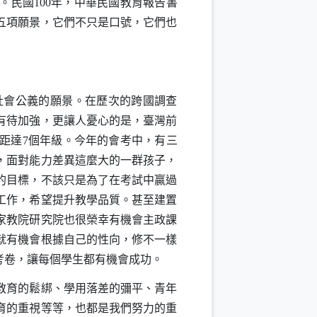
。民國
100
年，中華民國教育報告書
五項願景，它們不只是口號，它們也
會公義的願景。在歷次的跨國調查
有待加強，更讓人憂心的是，臺灣前
距達
7
個年級。今年的會考中，有三
，面對能力差異這麼大的一群孩子，
的目標，不該只是為了在考試中贏過
工作，希望提升教學品質。甚至建置
家教院研究院也很榮幸有機會主政課
就有機會根據自己的性向，修不一樣
考卷，讓每個學生都有機會成功。
教育的鬆綁、學用落差的彌平、青年
育的重視等等，也都是我們努力的重