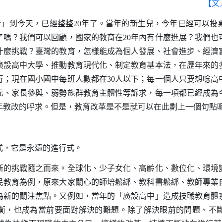
【文
行」到今天，已經整整
20
年了。當年的新生兒，今年已經可以投
了嗎？我們可以回顧，國家的教育在
20
年內有什麼進展？我們也
什麼挑戰？臺灣的教育，怎樣能成為個人發展、社會進步、經濟
廣設高中大學、推動教育現代化、制定教育基本法，在歷年來的
行；現在國小國中每班人數都在
30
人以下；每一個人只要想唸高
元、家長參與、弱勢族群教育主體性等訴求，每一項都已經成為
年教改的呼求。但是，教育改革是不是就可以在此劃上一個句點
，它是永遠的進行式。
的挑戰隨之而來。全球化、少子女化、高齡化、數位化、環境
民教育為例，原來大家關心的師培鬆綁、教科書鬆綁、教師專業
為新的關注焦點。又例如，當年的「廣設高中」造成技職教育體
衡，也成為當前要面對解決的難題。除了解決眼前的問題、不