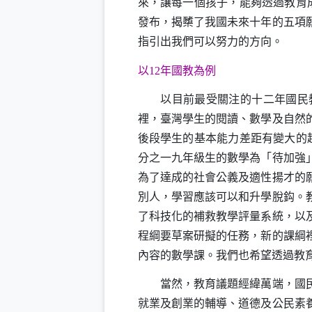
來，讓每一個孩子，能夠透過教育
發布，揭櫫了我國未來十年的五項
指引出我們可以努力的方向。
以
12
年國教為例
以目前最受關注的十二年國民教
裡，臺灣學生的閱讀、數學及自然
後段學生的基本能力差距有變大的
分之一九年級生的數學為「待加強
為了達成的社會公義及適性揚才的
別人，學習應該可以和升學脫鈎。
了科技化的補救教學評量系統，以
程綱要草案研擬的任務，新的課綱
內容的數學課。我們也希望透過教
當然，教育議題經緯萬端，國民教
就業及創業的輔導、道德及公民素