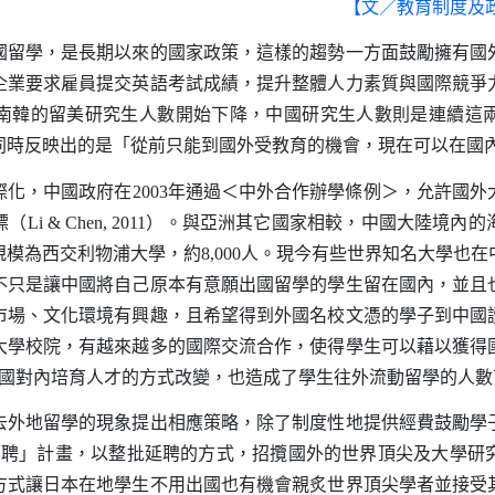
【文／教育制度及
國留學，是長期以來的國家政策，這樣的趨勢一方面鼓勵擁有國
企業要求雇員提交英語考試成績，提升整體人力素質與國際競爭
南韓的留美研究生人數開始下降，中國研究生人數則是連續這
同時反映出的是「從前只能到國外受教育的機會，現在可以在國
化，中國政府在
2003
年通過＜中外合作辦學條例＞，允許國外
標（
Li & Chen, 2011
）。與亞洲其它國家相較，中國大陸境內的
規模為西交利物浦大學，約
8,000
人。現今有些世界知名大學也在
不只是讓中國將自己原本有意願出國留學的學生留在國內，並且
市場、文化環境有興趣，且希望得到外國名校文憑的學子到中國
大學校院，有越來越多的國際交流合作，使得學生可以藉以獲得
國對內培育人才的方式改變，也造成了學生往外流動留學的人數
地留學的現象提出相應策略，除了制度性地提供經費鼓勵學
招聘」計畫，以整批延聘的方式，招攬國外的世界頂尖及大學研
方式讓日本在地學生不用出國也有機會親炙世界頂尖學者並接受