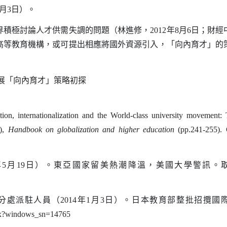
月
3
日
）。
積極討論人才供需失調的問題（林進修，
2012
年
8
月
6
日
；財經
高等教育機構，或可提出相應將國外資源引入，「向內育才」的
ion, internationalization and the World-class university movement:
),
Handbook on globalization and higher education
(pp.241-255). 
年
5
月
19
日
）。東亞國家留美熱潮降溫，美國大學警訊。
分處派駐人員（
2014
年
1
月
3
日
）。日本教育部整批招攬國
spx?windows_sn=14765