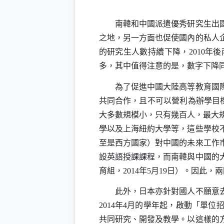
南韓和中國派遣優秀研究生出
之地，另一方面也促使國內的私人
的研究生人數持續下降，
2010
年後
多，其中值得注意的是，數字下降
為了促進中國大陸高等教育國際
共同合作，且不可以營利為辦學目
大多數規模小，只有幾百人，最大
學以及上海紐約大學等，這些學校
至是西方國家）對中國的未來工作
設英語授課課程，而南韓與中國的
育組，
2014
年
5
月
19
日
）。因此，兩
此外，日本亦針對國人不願意去外
2014
年
4
月的學年起，啟動「單位
共同研究、開發及教學。以這樣的