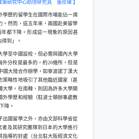
政策研究中心
助理研究員
張珍瑋
】
外學歷的留學生在國際市場能佔一席
力。然而，這五年來，兩國赴美留學
兩年都下降。形成這一現象的原因甚
內得到」。
大學至中國設校，但必需與國內大學
海外分校是最多的，約
20
幾所，但是
中國大陸合作辦學，如寧波諾丁漢大
也策略性地吸引了其他臨近國家（甚
讀大學。在南韓，則因為許多大學開
國外學歷和經驗（駐波士頓辦事處教
下降。
子出國留學之外，亦由文部科學省從
究者及其研究團隊到日本的大學進行
其指導的好處（台北駐大阪經濟文化