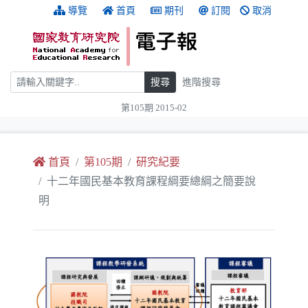
跳到主要內容
:::
導覽
首頁
期刊
訂閱
取消
搜尋
搜尋
進階搜尋
第105期 2015-02
:::
首頁
第105期
研究紀要
十二年國民基本教育課程綱要總綱之簡要說
明