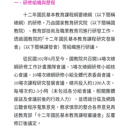
一、研修組織與歷程
十二年國民基本教育課程綱要總綱（以下簡稱
總綱）的研修，乃由國家教育研究院（以下簡稱國
教院）、教育部技術及職業教育司進行研發工作，
透過國教院的｢十二年國民基本教育課程研究發展
會｣（以下簡稱課發會）等組織進行研議。
從民國
102
年
6
月至今，國教院共召開
14
場次總
綱研修工作計畫團隊會議、
5
場次總綱研修小組核
心會議、
10
場次總綱研修小組全體代表委員會議、
10
場次課程研究發展會議，總共投入約
1200
人次，
每場次約
2-3
小時（未包括各分組會議、相關團體
座談及會議前後的行政人力），並透過分區及網路
公聽會程序蒐集意見，務求慎思的整合各界意見再
送教育部「十二年國民基本教育課程審議會」反覆
修訂後議定。