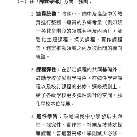
（三）在「
課程架構
」方面，強調：
1.
連貫統整
：將國小、國中及高級中等教
育進行整體、連貫的系統考量（例如統
一各教育階段的領域名稱及內涵），並
強化主題課程、探究課程、實作課程
等，務實推動領域之內及彼此間的橫向
統整。
2.
課程彈性
：在部定課程的共同基礎外，
鼓勵學校發展辦學特色，在彈性學習課
程以及校訂課程的必修、選修規劃上，
給予各級學校更多彈性設計的空間，強
化學校本位發展。
3.
適性學習
：鼓勵國民中小學發展主題
性、探究性、實作性、社團及技藝試探
等課程。普通型高級中學則減少必修、