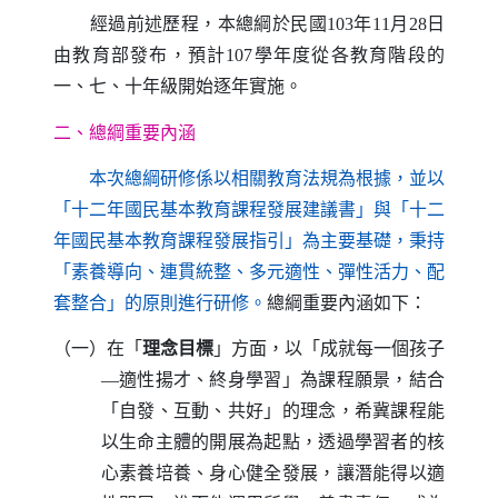
經過前述歷程，本總綱於民國
103
年
11
月
28
日
由教育部發布，預計
107
學年度從各教育階段的
一、七、十年級開始逐年實施。
二、總綱重要內涵
本次總綱研修係以相關教育法規為根據，並以
「十二年國民基本教育課程發展建議書」與「十二
年國民基本教育課程發展指引」為主要基礎，秉持
「素養導向、連貫統整、多元適性、彈性活力、配
套整合」的原則進行研修。
總綱重要內涵如下：
（一）在「
理念目標
」方面，以「成就每一個孩子
—適性揚才、終身學習」為課程願景，結合
「自發、互動、共好」的理念，希冀課程能
以生命主體的開展為起點，透過學習者的核
心素養培養、身心健全發展，讓潛能得以適