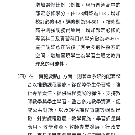
增加選修比例（例如，現行普通高中的
部定必修學分，由
138
調整為
118
；增加
校訂必修
4-8
，選修則為
54-58
），技術型
高中則強調務實致用，增加部定必修的
專業科目及實習科目的學分數為
45-60
。
這些調整意在讓孩子有更多適性探索的
空間，增加實現學生為學習主體之教育
理念的可能性。
（四）在「
實施要點
」方面，則著重系統的配套整
合以推動課程實施。從保障學生學習權、強
化專業責任、提供課程發展的彈性、支持教
師教學與學生學習、整合多元教學資源、促
成公共對話，以及評估課程實施等觀點出
發，針對課程發展、教學實施、學習評量與
應用、教學資源、教師專業發展、行政支