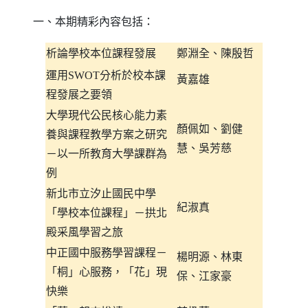
一、本期精彩內容包括：
析論學校本位課程發展
鄭淵全、陳殷哲
運用
SWOT
分析於校本課
黃嘉雄
程發展之要領
大學現代公民核心能力素
顏佩如、劉健
養與課程教學方案之研究
慧、吳芳慈
－以一所教育大學課群為
例
新北市立汐止國民中學
紀淑真
「學校本位課程」－拱北
殿采風學習之旅
中正國中服務學習課程－
楊明源、林東
「桐」心服務，「花」現
保、江家豪
快樂