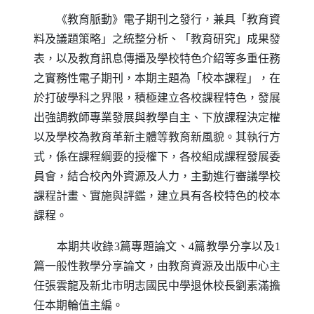
《教育脈動》電子期刊之發行，兼具「教育資
料及議題策略」之統整分析、「教育研究」成果發
表，以及教育訊息傳播及學校特色介紹等多重任務
之實務性電子期刊，本期主題為「校本課程」，在
於打破學科之界限，積極建立各校課程特色，發展
出強調教師專業發展與教學自主、下放課程決定權
以及學校為教育革新主體等教育新風貌。其執行方
式，係在課程綱要的授權下，各校組成課程發展委
員會，結合校內外資源及人力，主動進行審議學校
課程計畫、實施與評鑑，建立具有各校特色的校本
課程。
本期共收錄
3
篇專題論文、
4
篇教學分享以及
1
篇一般性教學分享論文，由教育資源及出版中心主
任張雲龍及新北市明志國民中學退休校長劉素滿擔
任本期輪值主編。