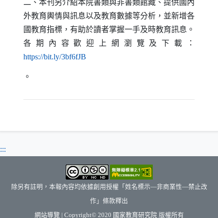
二、本刊另介紹本院書類與非書類館藏、提供國內
外教育輿情與訊息以及教育數據等分析，並新增各
國教育指標，有助於讀者掌握一手及時教育訊息。
各期內容歡迎上網瀏覽及下載：
（另開新視窗）
https
://
bit
.
ly
/3bf6fJB
。
:::
除另有註明，本報內容均依據創用授權「姓名標示—非商業性—禁止改
作」條款釋出
（另開新視窗）
網站導覽
| Copyright© 2020
國家教育研究院
版權所有