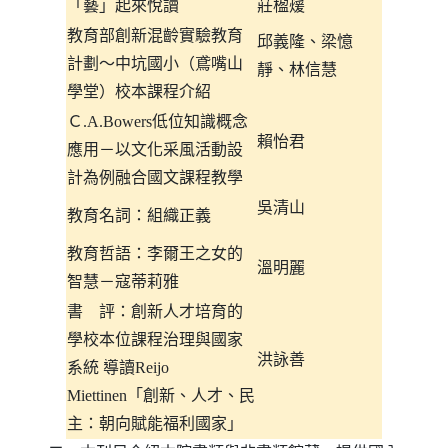
「藝」起來悅讀
莊楹蕿
教育部創新混齡實驗教育
邱義隆、梁憶
計劃～中坑國小（鳶嘴山
靜、林信慧
學堂）校本課程介紹
Ｃ
.A.Bowers
低位知識概念
賴怡君
應用－以文化采風活動設
計為例融合國文課程教學
吳清山
教育名詞：組織正義
教育哲語：李爾王之女的
溫明麗
智慧－寇蒂莉雅
書
評：創新人才培育的
學校本位課程治理與國家
洪詠善
系統
導讀
Reijo
Miettinen
「創新、人
才、民
主：朝向賦能福利國家」