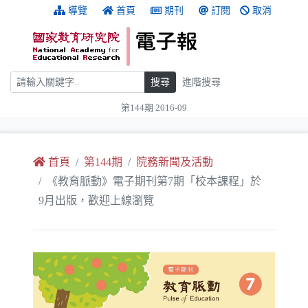
跳到主要內容
:::
導覽
首頁
期刊
訂閱
取消
搜尋
搜尋
進階搜尋
第144期 2016-09
:::
首頁
第144期
院務新聞及活動
《教育脈動》電子期刊第7期「校本課程」於
9月出版，歡迎上線瀏覽