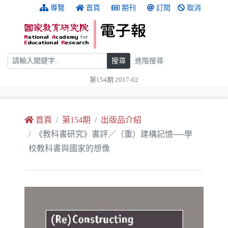
跳到主要內容
:::
導覽
首頁
期刊
訂閱
取消
搜尋
搜尋
進階搜尋
第154期 2017-02
:::
首頁
第154期
出版品介紹
《教科書研究》書評／（重）建構記憶──學
校教科書與國家的想像