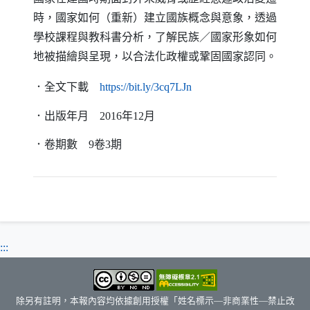
時，國家如何（重新）建立國族概念與意象，透過
學校課程與教科書分析，了解民族／國家形象如何
地被描繪與呈現，以合法化政權或鞏固國家認同。
（另開新視窗）
．全文下載
https
://
bit
.
ly
/3cq7LJn
．出版年月
2016
年
12
月
．卷期數
9
卷
3
期
:::
除另有註明，本報內容均依據創用授權「姓名標示—非商業性—禁止改