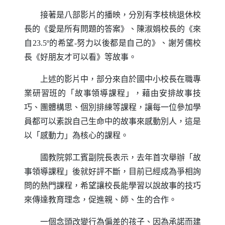
接著是八部影片的播映，分別有李枝桃退休校
長的《愛是所有問題的答案》、陳淑娟校長的《來
自
23.5º
的希望
-
努力以後都是自己的》、謝芳儒校
長《好朋友才可以看》等故事。
上述的影片中，部分來自於國中小校長在職專
業研習班的「故事領導課程」，藉由安排故事技
巧、團體構思、個別排練等課程，讓每一位參加學
員都可以素說自己生命中的故事來感動別人，這是
以「感動力」為核心的課程。
國教院郭工賓副院長表示，去年首次舉辦「故
事領導課程」後就好評不斷，目前已經成為爭相詢
問的熱門課程，希望讓校長能學習以說故事的技巧
來傳達教育理念，促進親、師、生的合作。
一個念頭改變行為偏差的孩子、因為承諾而建