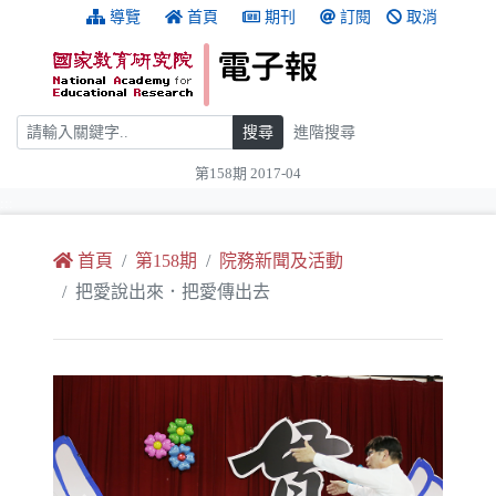
跳到主要內容
:::
導覽
首頁
期刊
訂閱
取消
搜尋
搜尋
進階搜尋
第158期 2017-04
:::
首頁
第158期
院務新聞及活動
把愛說出來．把愛傳出去