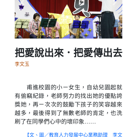
Previous
Next
把愛說出來．把愛傳出去
李文玉
甫進校園的小ㄧ女生，自幼兒園起就
有偷竊紀錄，老師努力的找出她的優點誇
獎她，再ㄧ次次的鼓勵下孩子的笑容越來
越多，最後得到了無數老師的肯定，也洗
刷了在同學們心中的壞印象
……
【文、圖／教育人力發展中心業務助理 李文