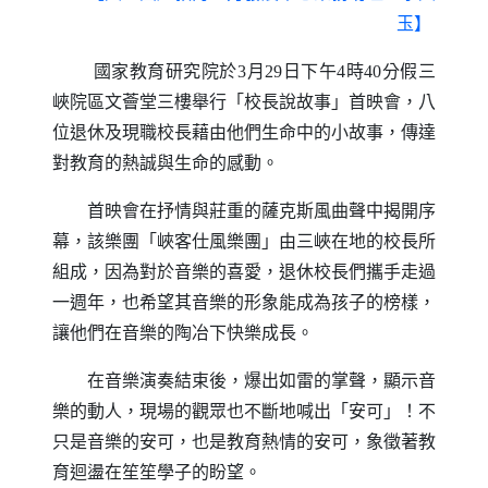
玉】
國家教育研究院於
3
月
29
日下午
4
時
40
分假三
峽院區文薈堂三樓舉行「校長說故事」首映會，八
位退休及現職校長藉由他們生命中的小故事，傳達
對教育的熱誠與生命的感動。
首映會在抒情與莊重的薩克斯風曲聲中揭開序
幕，該樂團「峽客仕風樂團」由三峽在地的校長所
組成，因為對於音樂的喜愛，退休校長們攜手走過
一週年，也希望其音樂的形象能成為孩子的榜樣，
讓他們在音樂的陶冶下快樂成長。
在音樂演奏結束後，爆出如雷的掌聲，顯示音
樂的動人，現場的觀眾也不斷地喊出「安可」！不
只是音樂的安可，也是教育熱情的安可，象徵著教
育迴盪在笙笙學子的盼望。