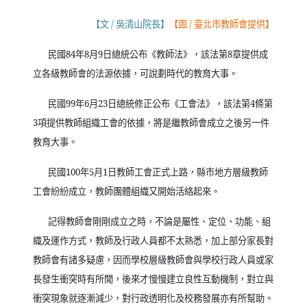
【文
/
吳清山院長】
【圖
/
臺北市教師會提供】
民國
84
年
8
月
9
日總統公布《教師法》，該法第
8
章提供成
立各級教師會的法源依據，可說劃時代的教育大事。
民國
99
年
6
月
23
日總統修正公布《工會法》，該法第
4
條第
3
項提供教師組織工會的依據，將是繼教師會成立之後另一件
教育大事。
民國
100
年
5
月
1
日教師工會正式上路，縣市地方層級教師
工會紛紛成立，教師團體組織又開始活絡起來。
記得教師會剛剛成立之時，不論是屬性、定位、功能、組
織及運作方式，教師及行政人員都不太熟悉，加上部分家長對
教師會有諸多疑慮，因而學校層級教師會與學校行政人員或家
長發生衝突時有所聞，後來才慢慢建立良性互動機制，對立與
衝突現象就逐漸減少，對行政透明化及校務發展亦有所幫助。