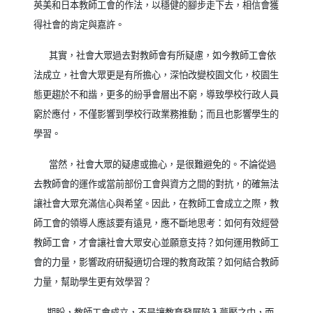
英美和日本教師工會的作法，以穩健的腳步走下去，相信會獲
得社會的肯定與嘉許。
其實，社會大眾過去對教師會有所疑慮，如今教師工會依
法成立，社會大眾更是有所擔心，深怕改變校園文化，校園生
態更趨於不和諧，更多的紛爭會層出不窮，導致學校行政人員
窮於應付，不僅影響到學校行政業務推動；而且也影響學生的
學習。
當然，社會大眾的疑慮或擔心，是很難避免的。不論從過
去教師會的運作或當前部份工會與資方之間的對抗，的確無法
讓社會大眾充滿信心與希望。因此，在教師工會成立之際，教
師工會的領導人應該要有遠見，應不斷地思考：如何有效經營
教師工會，才會讓社會大眾安心並願意支持？如何運用教師工
會的力量，影響政府研擬適切合理的教育政策？如何結合教師
力量，幫助學生更有效學習？
期盼，教師工會成立，不是讓教育發展陷入夢靨之中，而