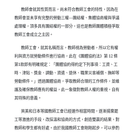
教師會就其性質而言，尚未符合教師工會的特性，因為在
教師會並未享有完整的勞動三權
—
團結權、集體協商權與爭議
處理權，頂多具有團結權的一部分，這也是教師團體積極爭取
教師工會成立之主因。
教師工會，就其名稱而言，教師視為勞動者，所以它有權
利與資方就勞動條件進行協商，此在《團體協約法》第
12
條
第
1
款即有明確規定：「團體協約得約定下列事項：工資、工
時、津貼、獎金、調動、資遣、退休、職業災害補償、撫卹等
勞動條件。」透過團體協商，爭取教師合理的工作條件，並維
護及確保教師應有的權益，此一象徵對教師人權的重視，自有
其特殊的意義。
英美和日本等國教師工會已經運作相當時間，逐漸揚棄罷
工等激進的手段，改採溫和協商的方式，創造雙贏的結果，對
教師和學生都有好處。由於我國教師工會剛剛起步，可以參酌