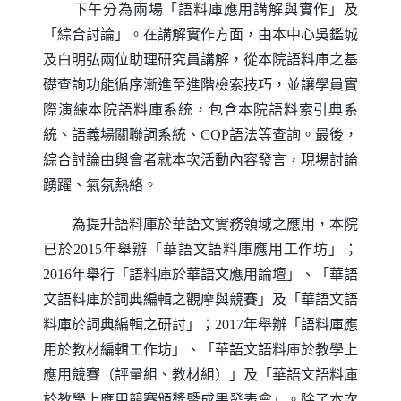
下午分為兩場「語料庫應用講解與實作」及
「綜合討論」。在講解實作方面，由本中心吳鑑城
及白明弘兩位助理研究員講解，從本院語料庫之基
礎查詢功能循序漸進至進階檢索技巧，並讓學員實
際演練本院語料庫系統，包含本院語料索引典系
統、語義場關聯詞系統、
CQP
語法等查詢。最後，
綜合討論由與會者就本次活動內容發言，現場討論
踴躍、氣氛熱絡。
為提升語料庫於華語文實務領域之應用，本院
已於
2015
年舉辦「華語文語料庫應用工作坊」；
2016
年舉行「語料庫於華語文應用論壇」、「華語
文語料庫於詞典編輯之觀摩與競賽」及「華語文語
料庫於詞典編輯之研討」；
2017
年舉辦「語料庫應
用於教材編輯工作坊」、「華語文語料庫於教學上
應用競賽（評量組、教材組）」及「華語文語料庫
於教學上應用競賽頒獎暨成果發表會」。除了本次