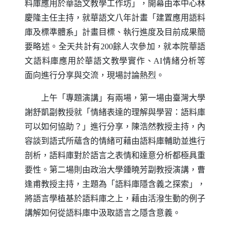
料庫應用於華語文教學工作坊」，開幕由本中心林
慶隆主任主持，就華語文八年計畫「建置應用語料
庫及標準體系」計畫目標、執行進度及目前成果簡
要略述。全天共計有
200
餘人次參加，就本院華語
文語料庫應用於華語文教學實作、
AI
情緒分析等
面向進行分享與交流，現場討論熱烈。
上午「專題演講」有兩場，第一場由臺灣大學
謝舒凱副教授就「情緒表達的理解與學習：語料庫
可以如何協助？」進行分享，陳浩然教授主持，內
容談到語式所蘊含的情緒可藉由語料庫輔助並進行
剖析，語料庫對於語言之表情和達意分析都極具重
要性。第二場則由政治大學鍾曉芳副教授演講，曹
逢甫教授主持，主題為「語料庫隱含義之探索」，
將語言學植基於語料庫之上，藉由活潑生動的例子
講解如何從語料庫中汲取語言之隱含意義。