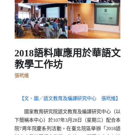
Previous
Next
2018語料庫應用於華語文
教學工作坊
張玳維
【文、圖／語文教育及編譯研究中心 張玳維】
國家教育研究院語文教育及編譯研究中心（以
下簡稱本中心）於
107
年
3
月
28
日（星期三）配合本
院
7
周年院慶系列活動，在臺北院區舉辦「
2018
語