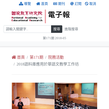
跳到主要內容
:::
導覽
首頁
期刊
訂閱
取消
搜尋
搜尋
進階搜尋
第171期 2018-05
:::
首頁
第171期
院務活動
2018語料庫應用於華語文教學工作坊